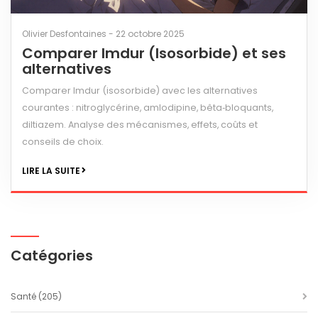
Olivier Desfontaines - 22 octobre 2025
Comparer Imdur (Isosorbide) et ses
alternatives
Comparer Imdur (isosorbide) avec les alternatives
courantes : nitroglycérine, amlodipine, bêta‑bloquants,
diltiazem. Analyse des mécanismes, effets, coûts et
conseils de choix.
LIRE LA SUITE
Catégories
Santé
(205)