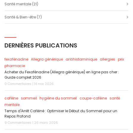
Santé mentale
(21)
Santé & Bien-être
(7)
DERNIÈRES PUBLICATIONS
fexofénadine
Allegra générique
antihistaminique
allergies
prix
pharmacie
Acheter du Fexofénadine (Allegra générique) en ligne pas cher :
Guide complet 2026
0 Commentaires | 14 mai 2026
caféine
sommeil
hygiène du sommeil
coupe-caféine
santé
mentale
Temps d'Arrêt Caféiné : Optimiser le Début du Sommeil pour un
Repos Profond
9 Commentaires | 26 mars 2026