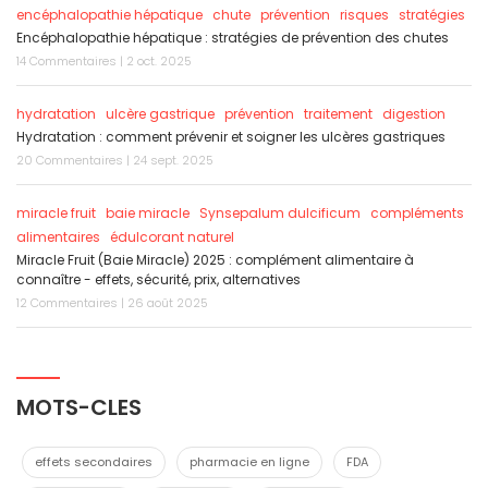
encéphalopathie hépatique
chute
prévention
risques
stratégies
Encéphalopathie hépatique : stratégies de prévention des chutes
14 Commentaires | 2 oct. 2025
hydratation
ulcère gastrique
prévention
traitement
digestion
Hydratation : comment prévenir et soigner les ulcères gastriques
20 Commentaires | 24 sept. 2025
miracle fruit
baie miracle
Synsepalum dulcificum
compléments
alimentaires
édulcorant naturel
Miracle Fruit (Baie Miracle) 2025 : complément alimentaire à
connaître - effets, sécurité, prix, alternatives
12 Commentaires | 26 août 2025
MOTS-CLES
effets secondaires
pharmacie en ligne
FDA