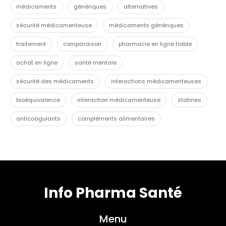
médicaments
génériques
alternatives
sécurité médicamenteuse
médicaments génériques
traitement
comparaison
pharmacie en ligne fiable
achat en ligne
santé mentale
sécurité des médicaments
interactions médicamenteuses
bioéquivalence
interaction médicamenteuse
statines
anticoagulants
compléments alimentaires
Info Pharma Santé
Menu