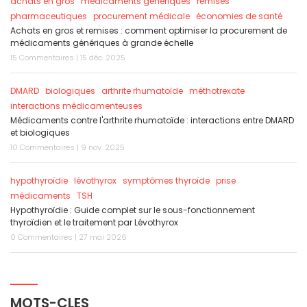
achats en gros
médicaments génériques
remises
pharmaceutiques
procurement médicale
économies de santé
Achats en gros et remises : comment optimiser la procurement de
médicaments génériques à grande échelle
15 Commentaires | 15 déc. 2025
DMARD
biologiques
arthrite rhumatoïde
méthotrexate
interactions médicamenteuses
Médicaments contre l'arthrite rhumatoïde : interactions entre DMARD
et biologiques
10 Commentaires | 9 nov. 2025
hypothyroïdie
lévothyrox
symptômes thyroïde
prise
médicaments
TSH
Hypothyroïdie : Guide complet sur le sous-fonctionnement
thyroïdien et le traitement par Lévothyrox
0 Commentaires | 27 mai 2026
MOTS-CLES