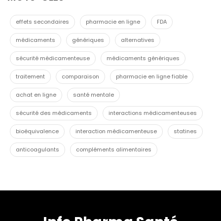
effets secondaires
pharmacie en ligne
FDA
médicaments
génériques
alternatives
sécurité médicamenteuse
médicaments génériques
traitement
comparaison
pharmacie en ligne fiable
achat en ligne
santé mentale
sécurité des médicaments
interactions médicamenteuses
bioéquivalence
interaction médicamenteuse
statines
anticoagulants
compléments alimentaires