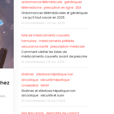
ordonnance télémédicale
génériques
télémedicine
prescption en ligne
DEA
Ordonnances télémédicales et génériques
: ce qu’il faut savoir en 2025
14 Commentaires | 22 nov. 2025
liste de médicaments couverts
formulary
médicaments préférés
assurance santé
prescription médicale
Comment vérifier les listes de
médicaments couverts avant de prescrire
10 Commentaires | 16 nov. 2025
statines
stéatose hépatique non
alcoolique
sécurité hépatique
chez
cholestérol
NASH
Statines et stéatose hépatique non
alcoolique : sécurité et suivi
ion,
10 Commentaires | 16 avril 2026
test épicutané
dermatite de contact