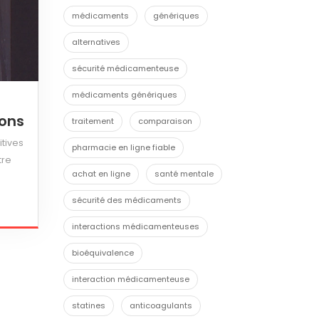
médicaments
génériques
alternatives
sécurité médicamenteuse
médicaments génériques
ions
traitement
comparaison
itives
pharmacie en ligne fiable
tre
achat en ligne
santé mentale
sécurité des médicaments
interactions médicamenteuses
bioéquivalence
interaction médicamenteuse
statines
anticoagulants