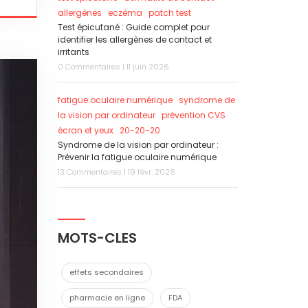
allergènes
eczéma
patch test
Test épicutané : Guide complet pour
identifier les allergènes de contact et
irritants
0 Commentaires | 11 juin 2026
fatigue oculaire numérique
syndrome de
la vision par ordinateur
prévention CVS
écran et yeux
20-20-20
Syndrome de la vision par ordinateur :
Prévenir la fatigue oculaire numérique
13 Commentaires | 19 févr. 2026
MOTS-CLES
effets secondaires
pharmacie en ligne
FDA