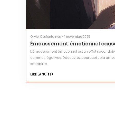
Olivier Desfontaines - 1 novembre 2025
Émoussement émotionnel causé p
L'émoussement émotionnel est un effet secondaire c
comme négatives. Découvrez pourquoi cela arrive, 
sensibilité.
LIRE LA SUITE