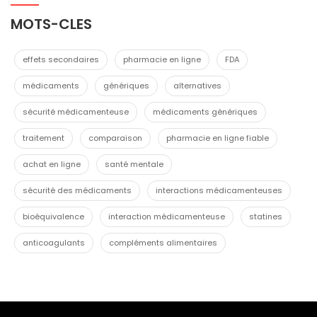
MOTS-CLES
effets secondaires
pharmacie en ligne
FDA
médicaments
génériques
alternatives
sécurité médicamenteuse
médicaments génériques
traitement
comparaison
pharmacie en ligne fiable
achat en ligne
santé mentale
sécurité des médicaments
interactions médicamenteuses
bioéquivalence
interaction médicamenteuse
statines
anticoagulants
compléments alimentaires