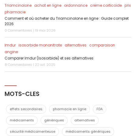
Triamcinolone
achat en ligne
ordonnance
crème corticoïde
prix
pharmacie
Comment et où acheter du Triamcinolone en ligne : Guide complet
2026
0 Commentaires | 19 mai 2026
Imdur
isosorbide mononitrate
alternatives
comparaison
angine
Comparer Imdur (Isosorbide) et ses alternatives
8 Commentaires | 22 oct. 2025
MOTS-CLES
effets secondaires
pharmacie en ligne
FDA
médicaments
génériques
alternatives
sécurité médicamenteuse
médicaments génériques