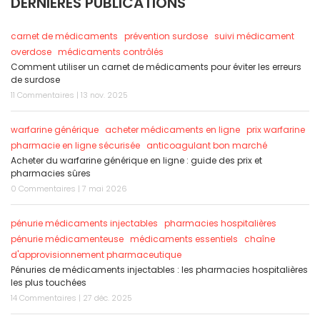
DERNIÈRES PUBLICATIONS
carnet de médicaments
prévention surdose
suivi médicament
overdose
médicaments contrôlés
Comment utiliser un carnet de médicaments pour éviter les erreurs
de surdose
11 Commentaires | 13 nov. 2025
warfarine générique
acheter médicaments en ligne
prix warfarine
pharmacie en ligne sécurisée
anticoagulant bon marché
Acheter du warfarine générique en ligne : guide des prix et
pharmacies sûres
0 Commentaires | 7 mai 2026
pénurie médicaments injectables
pharmacies hospitalières
pénurie médicamenteuse
médicaments essentiels
chaîne
d'approvisionnement pharmaceutique
Pénuries de médicaments injectables : les pharmacies hospitalières
les plus touchées
14 Commentaires | 27 déc. 2025