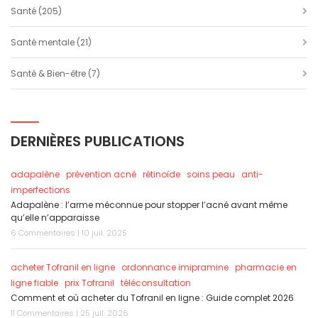
Santé
(205)
Santé mentale
(21)
Santé & Bien-être
(7)
DERNIÈRES PUBLICATIONS
adapalène
prévention acné
rétinoïde
soins peau
anti-
imperfections
Adapalène : l’arme méconnue pour stopper l’acné avant même
qu’elle n’apparaisse
6 Commentaires | 10 juil. 2025
acheter Tofranil en ligne
ordonnance imipramine
pharmacie en
ligne fiable
prix Tofranil
téléconsultation
Comment et où acheter du Tofranil en ligne : Guide complet 2026
11 Commentaires | 25 juil. 2026