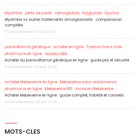
Mysimba
perte de poids
semaglutide
liraglutide
Qsymia
Mysimba vs autres traitements amaigrissants : comparaison
complète
17 Commentaires | 14 oct. 2025
paracétamol générique
acheter en ligne
Tylenol moins cher
pharmacie en ligne
douleur tête
Acheter du paracétamol générique en ligne : guide prix et sécurité
0 Commentaires | 8 août 2026
acheter Mebeverine en ligne
Mebeverine sans ordonnance
pharmacie en ligne
Mebeverine IBS
livraison Mebeverine
Acheter Mebeverine en ligne : guide complet, fiabilité et conseils
12 Commentaires | 22 juil. 2025
MOTS-CLES