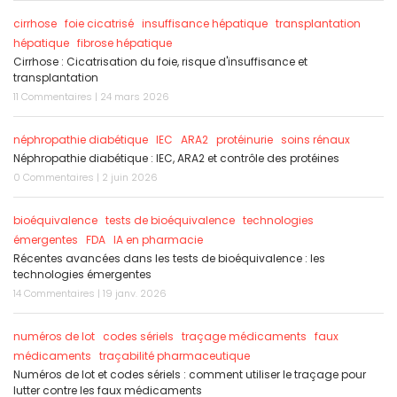
cirrhose
foie cicatrisé
insuffisance hépatique
transplantation
hépatique
fibrose hépatique
Cirrhose : Cicatrisation du foie, risque d'insuffisance et
transplantation
11 Commentaires | 24 mars 2026
néphropathie diabétique
IEC
ARA2
protéinurie
soins rénaux
Néphropathie diabétique : IEC, ARA2 et contrôle des protéines
0 Commentaires | 2 juin 2026
bioéquivalence
tests de bioéquivalence
technologies
émergentes
FDA
IA en pharmacie
Récentes avancées dans les tests de bioéquivalence : les
technologies émergentes
14 Commentaires | 19 janv. 2026
numéros de lot
codes sériels
traçage médicaments
faux
médicaments
traçabilité pharmaceutique
Numéros de lot et codes sériels : comment utiliser le traçage pour
lutter contre les faux médicaments