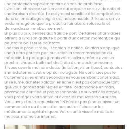
une protection supplémentaire en cas de problème.
Livraison : choisissez un service qui propose un suivi du colis et
une livraison discrète. Le collyre est sensible à la température,
donc un emballage soigné est indispensable. Si le colis arrive
endommagé ou que le produit a l’air altéré, refusez‑le et
demandez un remboursement.
En plus du prix, pensez aux frais de port. Certaines pharmacies
offrent la livraison gratuite à partir d’un certain montant, ce qui
peut faire baisser le coût total.
Une fois le produit reçu, lisez bien la notice. Xalatan s’applique
une à deux gouttes par jour, selon la recommandation du
médecin. Ne partagez jamais votre collyre, même avec un
proche ; chaque boîte est destinée à une seule personne.
Si vous avez le moindre doute (irritation, vision floue), contactez
immédiatement votre ophtalmologiste. Ne continuez pas le
traitement si les effets secondaires vous semblent anormaux.
En résumé, acheter Xalatan en ligne n’est pas compliqué tant
que vous gardez trois règles en tête : ordonnance en main,
pharmacie certifiée et prix raisonnable. En suivant ces étapes,
vous protégez votre santé et évitez les mauvaises surprises.
Vous avez d’autres questions ? N’hésitez pas à nous laisser un
commentaire ou à consulter nos autres fiches sur les
médicaments ophtalmiques. Votre santé visuelle mérite le
meilleur, même sur internet.