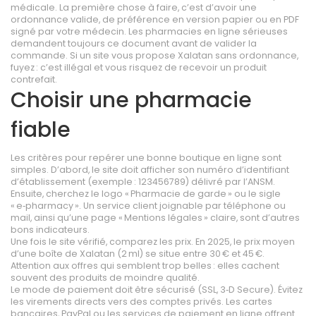
médicale. La première chose à faire, c’est d’avoir une
ordonnance valide, de préférence en version papier ou en PDF
signé par votre médecin. Les pharmacies en ligne sérieuses
demandent toujours ce document avant de valider la
commande. Si un site vous propose Xalatan sans ordonnance,
fuyez : c’est illégal et vous risquez de recevoir un produit
contrefait.
Choisir une pharmacie
fiable
Les critères pour repérer une bonne boutique en ligne sont
simples. D’abord, le site doit afficher son numéro d’identifiant
d’établissement (exemple : 123456789) délivré par l’ANSM.
Ensuite, cherchez le logo « Pharmacie de garde » ou le sigle
« e‑pharmacy ». Un service client joignable par téléphone ou
mail, ainsi qu’une page « Mentions légales » claire, sont d’autres
bons indicateurs.
Une fois le site vérifié, comparez les prix. En 2025, le prix moyen
d’une boîte de Xalatan (2 ml) se situe entre 30 € et 45 €.
Attention aux offres qui semblent trop belles : elles cachent
souvent des produits de moindre qualité.
Le mode de paiement doit être sécurisé (SSL, 3‑D Secure). Évitez
les virements directs vers des comptes privés. Les cartes
bancaires, PayPal ou les services de paiement en ligne offrent