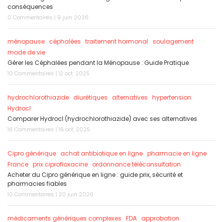
conséquences
0 Commentaires | 9 juin 2026
ménopause
céphalées
traitement hormonal
soulagement
mode de vie
Gérer les Céphalées pendant la Ménopause : Guide Pratique
10 Commentaires | 12 oct. 2025
hydrochlorothiazide
diurétiques
alternatives
hypertension
Hydrocl
Comparer Hydrocl (hydrochlorothiazide) avec ses alternatives
16 Commentaires | 16 oct. 2025
Cipro générique
achat antibiotique en ligne
pharmacie en ligne
France
prix ciprofloxacine
ordonnance téléconsultation
Acheter du Cipro générique en ligne : guide prix, sécurité et
pharmacies fiables
10 Commentaires | 20 juin 2026
médicaments génériques complexes
FDA
approbation