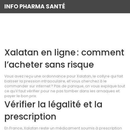
INFO PHARMA SANTÉ
Xalatan en ligne : comment
l’acheter sans risque
Vous avez reçu une ordonnance pour Xalatan, le collyre qui fait
baisser la pression intraoculaire, et vous cherchez à le
commander sur internet ? Pas de panique, on vous explique tout
ce qu’il faut vérifier pour ne pas tomber dans les arnaques et
payer le bon prix.
Vérifier la légalité et la
prescription
En France, Xalatan reste un médicament soumis à prescription