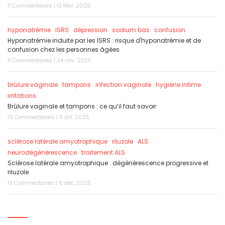
11 Commentaires | 12 févr. 2026
hyponatrémie
ISRS
dépression
sodium bas
confusion
Hyponatrémie induite par les ISRS : risque d'hyponatrémie et de
confusion chez les personnes âgées
11 Commentaires | 24 nov. 2025
brûlure vaginale
tampons
infection vaginale
hygiène intime
irritations
Brûlure vaginale et tampons : ce qu’il faut savoir
19 Commentaires | 5 oct. 2025
sclérose latérale amyotrophique
riluzole
ALS
neurodégénérescence
traitement ALS
Sclérose latérale amyotrophique : dégénérescence progressive et
riluzole
13 Commentaires | 6 déc. 2025