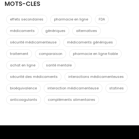
MOTS-CLES
effets secondaires
pharmacie en ligne
FDA
médicaments
génériques
alternatives
sécurité médicamenteuse
médicaments génériques
traitement
comparaison
pharmacie en ligne fiable
achat en ligne
santé mentale
sécurité des médicaments
interactions médicamenteuses
bioéquivalence
interaction médicamenteuse
statines
anticoagulants
compléments alimentaires