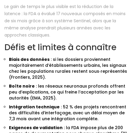
Le gain de temps le plus visible est la réduction de la
latence : la FDA a évalué 17 nouveaux composés en moins
de six mois grâce à son système Sentinel, alors que la
même analyse prendrait plusieurs années avec les
approches classiques.
Défis et limites à connaître
Biais des données
: si les dossiers proviennent
majoritairement d’établissements urbains, les signaux
chez les populations rurales restent sous‑représentés
(Frontiers, 2025).
Boîte noire
: les réseaux neuronaux profonds offrent
peu d’explications, ce qui freine l’acceptation par les
autorités (EMA, 2025).
Intégration technique
: 52 % des projets rencontrent
des difficultés d’interfaçage, avec un délai moyen de
7,3 mois avant une intégration complète.
Exigences de validation
: la FDA impose plus de 200