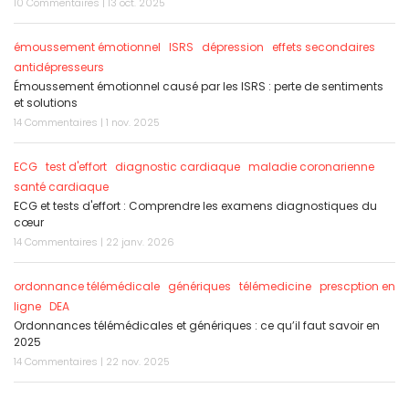
10 Commentaires | 13 oct. 2025
émoussement émotionnel
ISRS
dépression
effets secondaires
antidépresseurs
Émoussement émotionnel causé par les ISRS : perte de sentiments
et solutions
14 Commentaires | 1 nov. 2025
ECG
test d'effort
diagnostic cardiaque
maladie coronarienne
santé cardiaque
ECG et tests d'effort : Comprendre les examens diagnostiques du
cœur
14 Commentaires | 22 janv. 2026
ordonnance télémédicale
génériques
télémedicine
prescption en
ligne
DEA
Ordonnances télémédicales et génériques : ce qu’il faut savoir en
2025
14 Commentaires | 22 nov. 2025