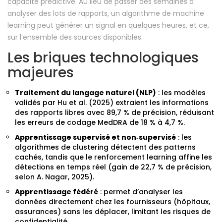
capacité prédictive. Au lieu de passer des semaines à
analyser des lots de rapports, un algorithme de machine
learning peut générer un signal en quelques heures, et ce,
sur l’ensemble des sources disponibles.
Les briques technologiques
majeures
Traitement du langage naturel (NLP)
: les modèles
validés par Hu et al. (2025) extraient les informations
des rapports libres avec 89,7 % de précision, réduisant
les erreurs de codage MedDRA de 18 % à 4,7 %.
Apprentissage supervisé et non‑supervisé
: les
algorithmes de clustering détectent des patterns
cachés, tandis que le renforcement learning affine les
détections en temps réel (gain de 22,7 % de précision,
selon A. Nagar, 2025).
Apprentissage fédéré
: permet d’analyser les
données directement chez les fournisseurs (hôpitaux,
assurances) sans les déplacer, limitant les risques de
confidentialité.