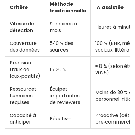
Méthode
Critère
IA‑assistée
traditionnelle
Vitesse de
Semaines à
Heures à minute
détection
mois
Couverture
5‑10 % des
100 % (EHR, médi
des données
sources
sociaux, littératu
Précision
≈ 8 % (selon étu
(taux de
15‑20 %
2025)
faux‑positifs)
Ressources
Équipes
Moins de 30 % du
humaines
importantes
personnel initial
requises
de reviewers
Capacité à
Proactive (détec
Réactive
anticiper
pré‑commerciali