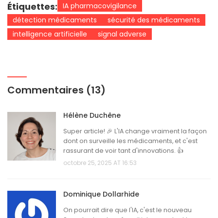
Étiquettes:
IA pharmacovigilance
détection médicaments
sécurité des médicaments
intelligence artificielle
signal adverse
Commentaires (13)
Hélène Duchêne
Super article! 🎉 L'IA change vraiment la façon
dont on surveille les médicaments, et c'est
rassurant de voir tant d'innovations. 👍
octobre 25, 2025 AT 16:53
Dominique Dollarhide
On pourrait dire que l'IA, c'est le nouveau