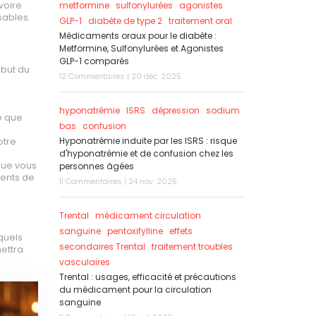
voire
metformine
sulfonylurées
agonistes
sables.
GLP-1
diabète de type 2
traitement oral
Médicaments oraux pour le diabète :
Metformine, Sulfonylurées et Agonistes
GLP-1 comparés
ébut du
12 Commentaires | 20 déc. 2025
hyponatrémie
ISRS
dépression
sodium
e que
bas
confusion
Hyponatrémie induite par les ISRS : risque
otre
d'hyponatrémie et de confusion chez les
que vous
personnes âgées
ments de
11 Commentaires | 24 nov. 2025
Trental
médicament circulation
sanguine
pentoxifylline
effets
quels
secondaires Trental
traitement troubles
ettra
vasculaires
Trental : usages, efficacité et précautions
du médicament pour la circulation
sanguine