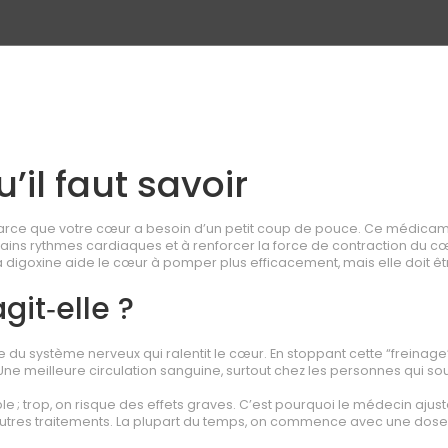
u’il faut savoir
parce que votre cœur a besoin d’un petit coup de pouce. Ce médicam
certains rythmes cardiaques et à renforcer la force de contraction du c
 la digoxine aide le cœur à pomper plus efficacement, mais elle doit êt
it‑elle ?
 du système nerveux qui ralentit le cœur. En stoppant cette “freinage”
? Une meilleure circulation sanguine, surtout chez les personnes qui sou
ble ; trop, on risque des effets graves. C’est pourquoi le médecin ajust
 autres traitements. La plupart du temps, on commence avec une dose