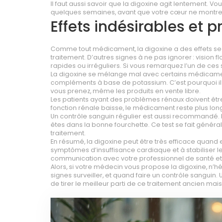
Il faut aussi savoir que la digoxine agit lentement. Vo
quelques semaines, avant que votre cœur ne montre un
Effets indésirables et 
Comme tout médicament, la digoxine a des effets seco
traitement. D’autres signes à ne pas ignorer : vision 
rapides ou irréguliers. Si vous remarquez l’un de c
La digoxine se mélange mal avec certains médicament
compléments à base de potassium. C’est pourquoi il 
vous prenez, même les produits en vente libre.
Les patients ayant des problèmes rénaux doivent être t
fonction rénale baisse, le médicament reste plus lo
Un contrôle sanguin régulier est aussi recommandé. 
êtes dans la bonne fourchette. Ce test se fait génér
traitement.
En résumé, la digoxine peut être très efficace quand e
symptômes d’insuffisance cardiaque et à stabiliser l
communication avec votre professionnel de santé et 
Alors, si votre médecin vous propose la digoxine, n
signes surveiller, et quand faire un contrôle sangui
de tirer le meilleur parti de ce traitement ancien mais