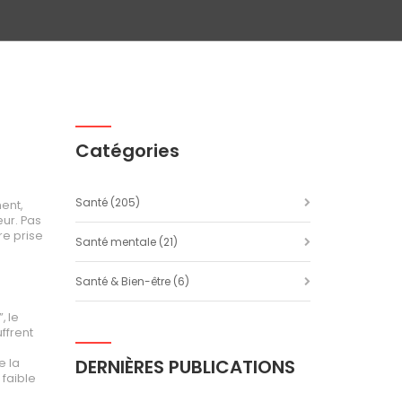
Catégories
Santé
(205)
ent,
œur. Pas
re prise
Santé mentale
(21)
Santé & Bien-être
(6)
, le
ffrent
DERNIÈRES PUBLICATIONS
e la
 faible