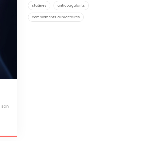
statines
anticoagulants
compléments alimentaires
r son