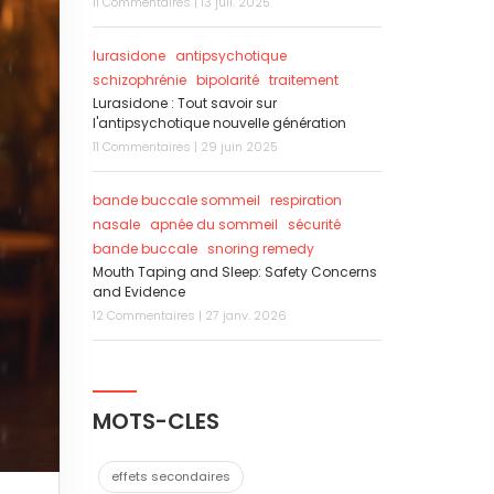
11 Commentaires | 13 juil. 2025
lurasidone
antipsychotique
schizophrénie
bipolarité
traitement
Lurasidone : Tout savoir sur
l'antipsychotique nouvelle génération
11 Commentaires | 29 juin 2025
bande buccale sommeil
respiration
nasale
apnée du sommeil
sécurité
bande buccale
snoring remedy
Mouth Taping and Sleep: Safety Concerns
and Evidence
12 Commentaires | 27 janv. 2026
MOTS-CLES
effets secondaires