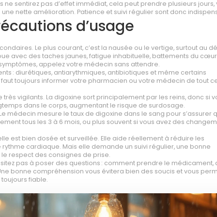
us ne sentirez pas d’effet immédiat, cela peut prendre plusieurs jours, 
e nette amélioration. Patience et suivi régulier sont donc indispen
précautions d’usage
ndaires. Le plus courant, c’est la nausée ou le vertige, surtout au d
floue avec des taches jaunes, fatigue inhabituelle, battements du cœur
es symptômes, appelez votre médecin sans attendre.
s : diurétiques, antiarythmiques, antibiotiques et même certains
faut toujours informer votre pharmacien ou votre médecin de tout c
rès vigilants. La digoxine sort principalement par les reins, donc si v
ngtemps dans le corps, augmentant le risque de surdosage.
Le médecin mesure le taux de digoxine dans le sang pour s’assurer 
alement tous les 3 à 6 mois, ou plus souvent si vous avez des change
lle est bien dosée et surveillée. Elle aide réellement à réduire les
e rythme cardiaque. Mais elle demande un suivi régulier, une bonne
le respect des consignes de prise.
’hésitez pas à poser des questions : comment prendre le médicament, 
n. Une bonne compréhension vous évitera bien des soucis et vous perm
 toujours fiable.