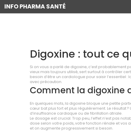
INFO PHARMA SANTÉ
Digoxine : tout ce q
Si on vous a parlé de digoxine, c’est probablement 
vieux mais toujours utilisé, sert surtout à contrôler 
besoin d’être un cardiologue pour saisir l’essentiel :
avec précaution.
Comment la digoxine ag
En quelques mots, la digoxine bloque une petite partie
cœur bat plus fort et plus régulièrement. Le résultat 
d’insuffisance cardiaque ou de fibrillation atriale.
Le dosage est crucial. Trop peu, l’effet n’est pas nota
dose selon votre poids, votre fonction rénale et vos
et on augmente progressivement si besoin.