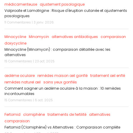
médicamenteuse
ajustement posologique
Valproate et Lamotrigine : Risque d'éruption cutanée et ajustements
posologiques
11 Commentaires | 3 janv. 2026
Minocycline
Minomycin
alternatives antibiotiques
comparaison
doxycycline
Minocycline (Minomycin) : comparaison détaillée avec les
alternatives
15 Commentaires | 23 oct. 2025
œdème oculaire
remèdes maison œil gonflé
traitement œil enflé
remèdes naturel œil
soins yeux gonflés
Comment soigner un œdème oculaire à la maison : 10 remèdes
incontournables
15 Commentaires | 6 oct. 2025
Fertomid
clomiphène
traitements de fertilité
alternatives
comparaison
Fertomid (Clomiphène) vs Alternatives : Comparaison complète