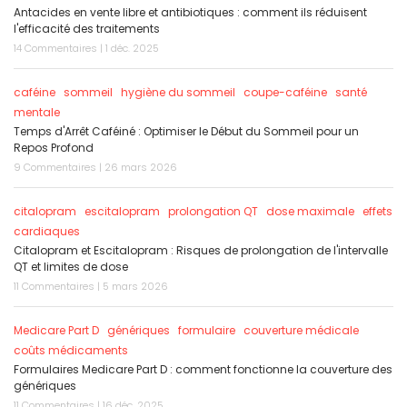
Antacides en vente libre et antibiotiques : comment ils réduisent
l'efficacité des traitements
14 Commentaires | 1 déc. 2025
caféine
sommeil
hygiène du sommeil
coupe-caféine
santé
mentale
Temps d'Arrêt Caféiné : Optimiser le Début du Sommeil pour un
Repos Profond
9 Commentaires | 26 mars 2026
citalopram
escitalopram
prolongation QT
dose maximale
effets
cardiaques
Citalopram et Escitalopram : Risques de prolongation de l'intervalle
QT et limites de dose
11 Commentaires | 5 mars 2026
Medicare Part D
génériques
formulaire
couverture médicale
coûts médicaments
Formulaires Medicare Part D : comment fonctionne la couverture des
génériques
11 Commentaires | 16 déc. 2025