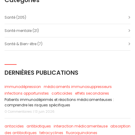
Catégories
Santé
(205)
Santé mentale
(21)
Santé & Bien-être
(7)
DERNIÈRES PUBLICATIONS
immunodépression
médicaments immunosuppresseurs
infections opportunistes
corticoïdes
effets secondaires
Patients immunodéprimés et réactions médicamenteuses :
comprendre les risques spécifiques
0 Commentaires | 13 juin 2026
antacides
antibiotiques
interaction médicamenteuse
absorption
des antibiotiques
tetracyclines
fluoroquinolones