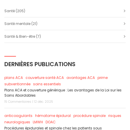
Santé
(205)
Santé mentale
(21)
Santé & Bien-être
(7)
DERNIÈRES PUBLICATIONS
plans ACA
couverture santé ACA
avantages ACA
prime
subventionnée
soins essentiels
Plans ACA et couverture générique : Les avantages de la Loi sur les
Soins Abordables
15 Commentaires | 12 déc. 2025
anticoagulants
hématome épidural
procédure spinale
risques
neurologiques
LMWH
DOAC
Procédures épidurales et spinale chez les patients sous