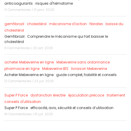
anticoagulants : risques d'hématome
0 Commentaires | 31 janv. 2026
gemfibrozil
cholestérol
mécanisme d'action
fibrates
baisse du
cholestérol
Gemfibrozil : Comprendre le mécanisme qui fait baisser le
cholestérol
11 Commentaires | 20 oct. 2025
acheter Mebeverine en ligne
Mebeverine sans ordonnance
pharmacie en ligne
Mebeverine IBS
livraison Mebeverine
Acheter Mebeverine en ligne : guide complet, fiabilité et conseils
12 Commentaires | 22 juil. 2025
Super P Force
dysfonction érectile
éjaculation précoce
traitement
conseils d'utilisation
Super P Force : efficacité, avis, sécurité et conseils d’utilisation
16 Commentaires | 15 juil. 2025