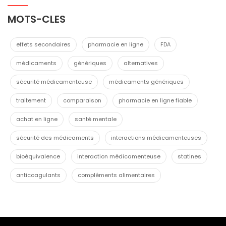
MOTS-CLES
effets secondaires
pharmacie en ligne
FDA
médicaments
génériques
alternatives
sécurité médicamenteuse
médicaments génériques
traitement
comparaison
pharmacie en ligne fiable
achat en ligne
santé mentale
sécurité des médicaments
interactions médicamenteuses
bioéquivalence
interaction médicamenteuse
statines
anticoagulants
compléments alimentaires