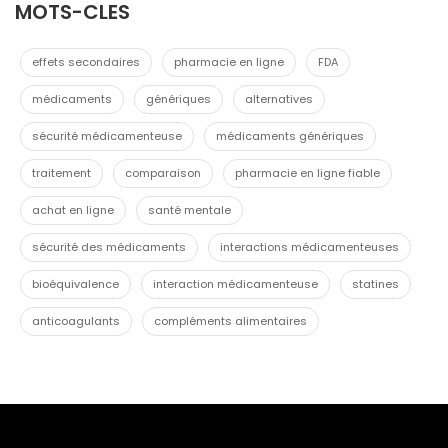
MOTS-CLES
effets secondaires
pharmacie en ligne
FDA
médicaments
génériques
alternatives
sécurité médicamenteuse
médicaments génériques
traitement
comparaison
pharmacie en ligne fiable
achat en ligne
santé mentale
sécurité des médicaments
interactions médicamenteuses
bioéquivalence
interaction médicamenteuse
statines
anticoagulants
compléments alimentaires