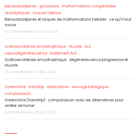
benzodiazépines
grossesse
malformations congénitales
anxiolytiques
risques fœtaux
Benzodiazépines et risques de malformations fœtales : ce qu'il faut
savoir
12 Commentaires | 18 avril 2026
sclérose latérale amyotrophique
riluzole
ALS
neurodégénérescence
traitement ALS
Sclérose latérale amyotrophique : dégénérescence progressive et
riluzole
13 Commentaires | 6 déc. 2025
Varenicline
Varnitrip
alternatives
sevrage tabagique
comparaison
Varenicline (Varnitrip) : comparaison avec les alternatives pour
arrêter de fumer
14 Commentaires | 18 oct. 2025