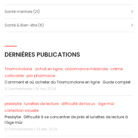
Santé mentale
(21)
Santé & Bien-être
(6)
DERNIÈRES PUBLICATIONS
Triamcinolone
achat en ligne
ordonnance médicale
crème
corticoïde
prix pharmacie
Comment et où acheter du Triamcinolone en ligne : Guide complet
0 Commentaires | 19 mai 2026
presbytie
lunettes de lecture
difficulté de focus
âge mûr
correction visuelle
Presbytie : Difficulté à se concentrer de près et lunettes de lecture à
l'âge mûr
12 Commentaires | 23 déc. 2025