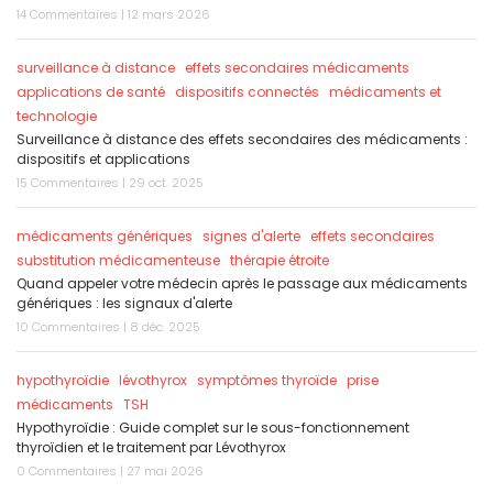
14 Commentaires | 12 mars 2026
surveillance à distance
effets secondaires médicaments
applications de santé
dispositifs connectés
médicaments et
technologie
Surveillance à distance des effets secondaires des médicaments :
dispositifs et applications
15 Commentaires | 29 oct. 2025
médicaments génériques
signes d'alerte
effets secondaires
substitution médicamenteuse
thérapie étroite
Quand appeler votre médecin après le passage aux médicaments
génériques : les signaux d'alerte
10 Commentaires | 8 déc. 2025
hypothyroïdie
lévothyrox
symptômes thyroïde
prise
médicaments
TSH
Hypothyroïdie : Guide complet sur le sous-fonctionnement
thyroïdien et le traitement par Lévothyrox
0 Commentaires | 27 mai 2026