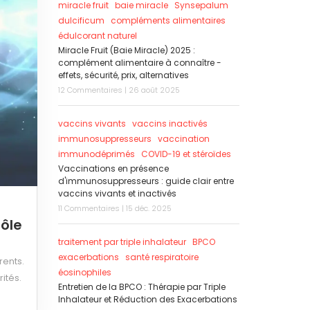
miracle fruit
baie miracle
Synsepalum
dulcificum
compléments alimentaires
édulcorant naturel
Miracle Fruit (Baie Miracle) 2025 :
complément alimentaire à connaître -
effets, sécurité, prix, alternatives
12 Commentaires | 26 août 2025
vaccins vivants
vaccins inactivés
immunosuppresseurs
vaccination
immunodéprimés
COVID-19 et stéroïdes
Vaccinations en présence
d'immunosuppresseurs : guide clair entre
vaccins vivants et inactivés
11 Commentaires | 15 déc. 2025
rôle
traitement par triple inhalateur
BPCO
exacerbations
santé respiratoire
rents.
éosinophiles
ités.
Entretien de la BPCO : Thérapie par Triple
Inhalateur et Réduction des Exacerbations