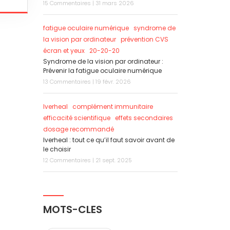
15 Commentaires | 31 mars 2026
fatigue oculaire numérique
syndrome de
la vision par ordinateur
prévention CVS
écran et yeux
20-20-20
Syndrome de la vision par ordinateur :
Prévenir la fatigue oculaire numérique
13 Commentaires | 19 févr. 2026
Iverheal
complément immunitaire
efficacité scientifique
effets secondaires
dosage recommandé
Iverheal : tout ce qu’il faut savoir avant de
le choisir
12 Commentaires | 21 sept. 2025
MOTS-CLES