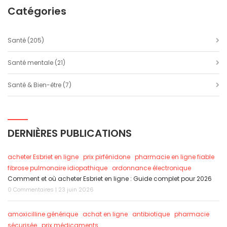
Catégories
Santé
(205)
Santé mentale
(21)
Santé & Bien-être
(7)
DERNIÈRES PUBLICATIONS
acheter Esbriet en ligne
prix pirfénidone
pharmacie en ligne fiable
fibrose pulmonaire idiopathique
ordonnance électronique
Comment et où acheter Esbriet en ligne : Guide complet pour 2026
0 Commentaires | 23 juin 2026
amoxicilline générique
achat en ligne
antibiotique
pharmacie
sécurisée
prix médicaments