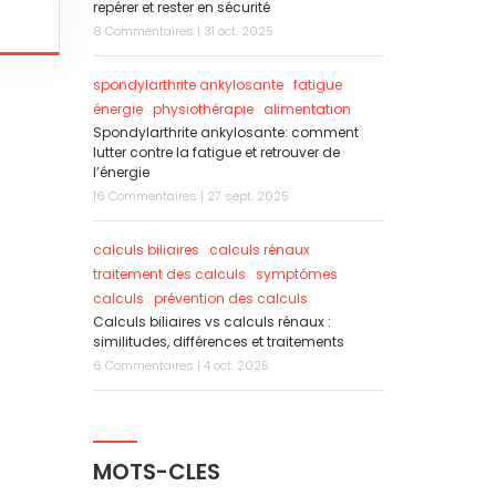
repérer et rester en sécurité
8 Commentaires | 31 oct. 2025
spondylarthrite ankylosante
fatigue
énergie
physiothérapie
alimentation
Spondylarthrite ankylosante: comment
lutter contre la fatigue et retrouver de
l’énergie
16 Commentaires | 27 sept. 2025
calculs biliaires
calculs rénaux
traitement des calculs
symptômes
calculs
prévention des calculs
Calculs biliaires vs calculs rénaux :
similitudes, différences et traitements
6 Commentaires | 4 oct. 2025
MOTS-CLES