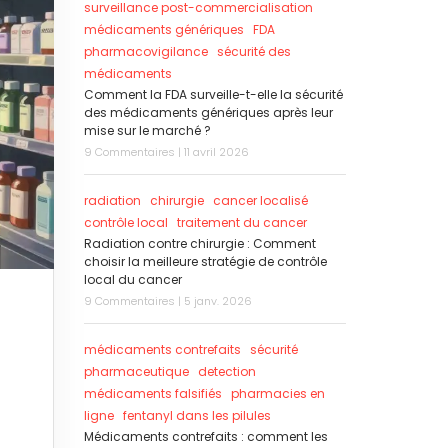
surveillance post-commercialisation
médicaments génériques
FDA
pharmacovigilance
sécurité des
médicaments
Comment la FDA surveille-t-elle la sécurité
des médicaments génériques après leur
mise sur le marché ?
9 Commentaires | 11 avril 2026
radiation
chirurgie
cancer localisé
contrôle local
traitement du cancer
Radiation contre chirurgie : Comment
choisir la meilleure stratégie de contrôle
local du cancer
9 Commentaires | 5 janv. 2026
médicaments contrefaits
sécurité
pharmaceutique
detection
médicaments falsifiés
pharmacies en
ligne
fentanyl dans les pilules
Médicaments contrefaits : comment les