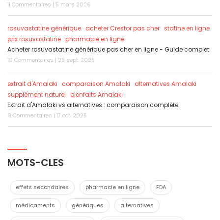
11 Commentaires | 5 mars 2026
rosuvastatine générique
acheter Crestor pas cher
statine en ligne
prix rosuvastatine
pharmacie en ligne
Acheter rosuvastatine générique pas cher en ligne - Guide complet
19 Commentaires | 25 sept. 2025
extrait d'Amalaki
comparaison Amalaki
alternatives Amalaki
supplément naturel
bienfaits Amalaki
Extrait d'Amalaki vs alternatives : comparaison complète
8 Commentaires | 17 oct. 2025
MOTS-CLES
effets secondaires
pharmacie en ligne
FDA
médicaments
génériques
alternatives