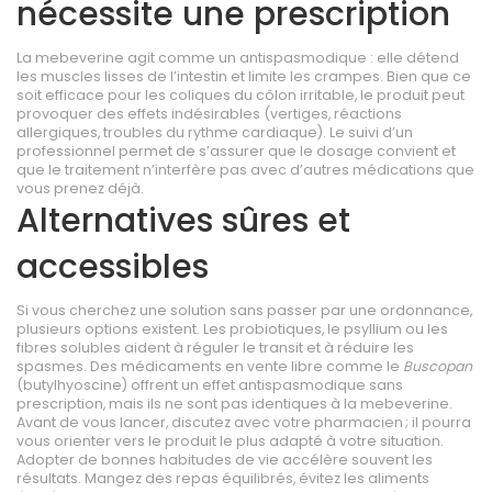
nécessite une prescription
La mebeverine agit comme un antispasmodique : elle détend
les muscles lisses de l’intestin et limite les crampes. Bien que ce
soit efficace pour les coliques du côlon irritable, le produit peut
provoquer des effets indésirables (vertiges, réactions
allergiques, troubles du rythme cardiaque). Le suivi d’un
professionnel permet de s’assurer que le dosage convient et
que le traitement n’interfère pas avec d’autres médications que
vous prenez déjà.
Alternatives sûres et
accessibles
Si vous cherchez une solution sans passer par une ordonnance,
plusieurs options existent. Les probiotiques, le psyllium ou les
fibres solubles aident à réguler le transit et à réduire les
spasmes. Des médicaments en vente libre comme le
Buscopan
(butylhyoscine) offrent un effet antispasmodique sans
prescription, mais ils ne sont pas identiques à la mebeverine.
Avant de vous lancer, discutez avec votre pharmacien ; il pourra
vous orienter vers le produit le plus adapté à votre situation.
Adopter de bonnes habitudes de vie accélère souvent les
résultats. Mangez des repas équilibrés, évitez les aliments