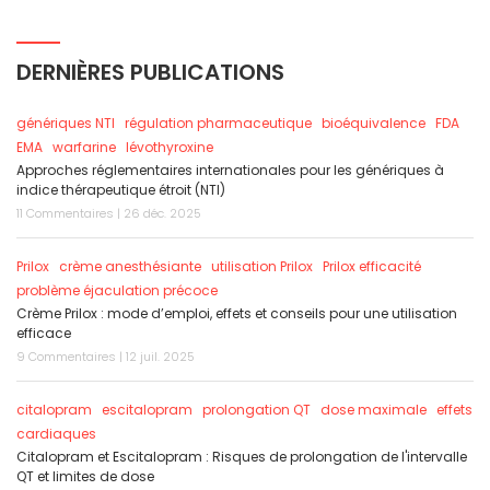
DERNIÈRES PUBLICATIONS
génériques NTI
régulation pharmaceutique
bioéquivalence
FDA
EMA
warfarine
lévothyroxine
Approches réglementaires internationales pour les génériques à
indice thérapeutique étroit (NTI)
11 Commentaires | 26 déc. 2025
Prilox
crème anesthésiante
utilisation Prilox
Prilox efficacité
problème éjaculation précoce
Crème Prilox : mode d’emploi, effets et conseils pour une utilisation
efficace
9 Commentaires | 12 juil. 2025
citalopram
escitalopram
prolongation QT
dose maximale
effets
cardiaques
Citalopram et Escitalopram : Risques de prolongation de l'intervalle
QT et limites de dose