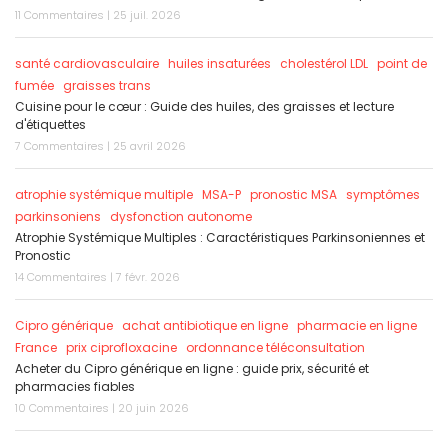
11 Commentaires | 25 juil. 2026
santé cardiovasculaire
huiles insaturées
cholestérol LDL
point de
fumée
graisses trans
Cuisine pour le cœur : Guide des huiles, des graisses et lecture
d'étiquettes
7 Commentaires | 25 avril 2026
atrophie systémique multiple
MSA-P
pronostic MSA
symptômes
parkinsoniens
dysfonction autonome
Atrophie Systémique Multiples : Caractéristiques Parkinsoniennes et
Pronostic
14 Commentaires | 7 févr. 2026
Cipro générique
achat antibiotique en ligne
pharmacie en ligne
France
prix ciprofloxacine
ordonnance téléconsultation
Acheter du Cipro générique en ligne : guide prix, sécurité et
pharmacies fiables
10 Commentaires | 20 juin 2026