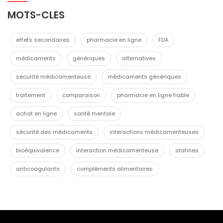
MOTS-CLES
effets secondaires
pharmacie en ligne
FDA
médicaments
génériques
alternatives
sécurité médicamenteuse
médicaments génériques
traitement
comparaison
pharmacie en ligne fiable
achat en ligne
santé mentale
sécurité des médicaments
interactions médicamenteuses
bioéquivalence
interaction médicamenteuse
statines
anticoagulants
compléments alimentaires