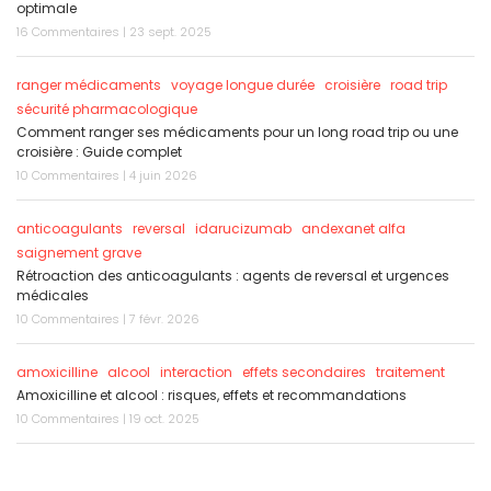
optimale
16 Commentaires | 23 sept. 2025
ranger médicaments
voyage longue durée
croisière
road trip
sécurité pharmacologique
Comment ranger ses médicaments pour un long road trip ou une
croisière : Guide complet
10 Commentaires | 4 juin 2026
anticoagulants
reversal
idarucizumab
andexanet alfa
saignement grave
Rétroaction des anticoagulants : agents de reversal et urgences
médicales
10 Commentaires | 7 févr. 2026
amoxicilline
alcool
interaction
effets secondaires
traitement
Amoxicilline et alcool : risques, effets et recommandations
10 Commentaires | 19 oct. 2025