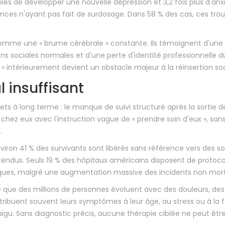
bles de développer une nouvelle dépression et 3,2 fois plus d'anx
ances n'ayant pas fait de surdosage. Dans 58 % des cas, ces trou
omme une « brume cérébrale » constante. Ils témoignent d'une 
ns sociales normales et d'une perte d'identité professionnelle 
» intérieurement devient un obstacle majeur à la réinsertion soc
l insuffisant
 à long terme : le manque de suivi structuré après la sortie d
hez eux avec l'instruction vague de « prendre soin d'eux », san
.
viron 41 % des survivants sont libérés sans référence vers des so
attendus. Seuls 19 % des hôpitaux américains disposent de protoc
iques, malgré une augmentation massive des incidents non mort
ie que des millions de personnes évoluent avec des douleurs, des
ttribuent souvent leurs symptômes à leur âge, au stress ou à la f
igu. Sans diagnostic précis, aucune thérapie ciblée ne peut être 