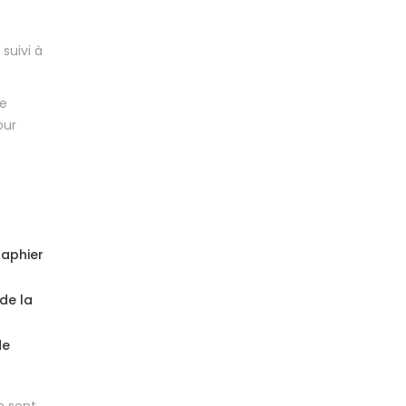
 suivi à
ue
our
raphier
de la
de
e sont