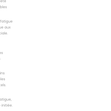
iété
bles
fatigue
due aux
iale.
es
s
ins
oles
els.
atigue,
initiée.