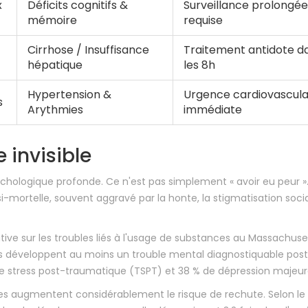
x
Déficits cognitifs &
Surveillance prolongée
mémoire
requise
Cirrhose / Insuffisance
Traitement antidote d
hépatique
les 8h
Hypertension &
Urgence cardiovascula
s
Arythmies
immédiate
 invisible
chologique profonde. Ce n'est pas simplement « avoir eu peur ».
mortelle, souvent aggravé par la honte, la stigmatisation socia
ative sur les troubles liés à l'usage de substances au Massachuse
nts développent au moins un trouble mental diagnostiquable pos
de stress post-traumatique (TSPT) et 38 % de dépression majeur
es augmentent considérablement le risque de rechute. Selon le