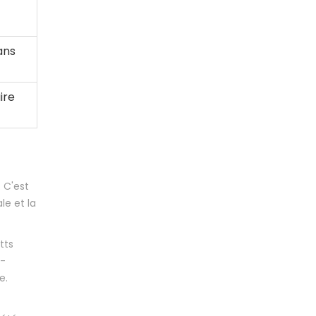
ans
ire
 C'est
le et la
tts
t-
e.