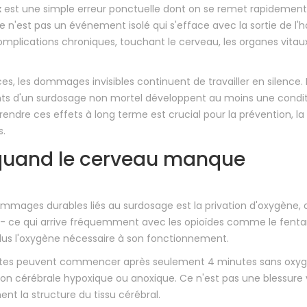
x
est une simple erreur ponctuelle dont on se remet rapidement
e n'est pas un événement isolé qui s'efface avec la sortie de l'hô
omplications chroniques, touchant le cerveau, les organes vitaux
s, les dommages invisibles continuent de travailler en silence. 
ts d'un surdosage non mortel développent au moins une condi
ndre ces effets à long terme est crucial pour la prévention, la
s.
 quand le cerveau manque
ommages durables liés au surdosage est la privation d'oxygène, 
te - ce qui arrive fréquemment avec les
opioïdes
comme le fentan
plus l'oxygène nécessaire à son fonctionnement.
anentes peuvent commencer après seulement 4 minutes sans oxy
n cérébrale hypoxique ou anoxique. Ce n'est pas une blessure v
t la structure du tissu cérébral.