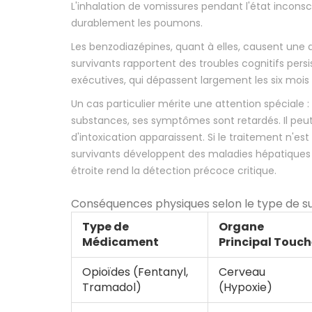
L'inhalation de vomissures pendant l'état inc
durablement les poumons.
Les
benzodiazépines
, quant à elles, causent une
survivants rapportent des troubles cognitifs pers
exécutives, qui dépassent largement les six mois s
Un cas particulier mérite une attention spécial
substances, ses symptômes sont retardés. Il peut
d'intoxication apparaissent. Si le traitement n'es
survivants développent des maladies hépatiques c
étroite rend la détection précoce critique.
Conséquences physiques selon le type de 
Type de
Organe
Médicament
Principal Touc
Opioïdes (Fentanyl,
Cerveau
Tramadol)
(Hypoxie)