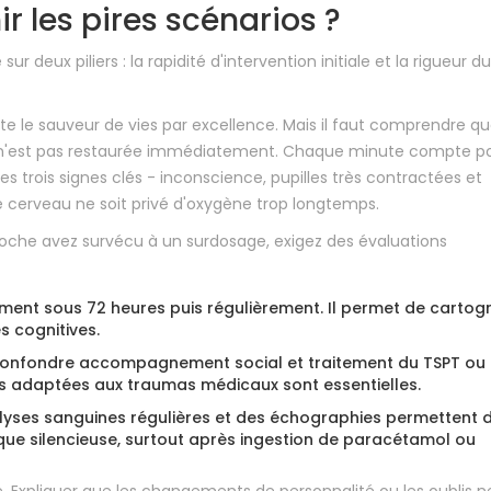
 les pires scénarios ?
deux piliers : la rapidité d'intervention initiale et la rigueur du
ste le sauveur de vies par excellence. Mais il faut comprendre q
ion n'est pas restaurée immédiatement. Chaque minute compte p
s trois signes clés - inconscience, pupilles très contractées et
e cerveau ne soit privé d'oxygène trop longtemps.
n proche avez survécu à un surdosage, exigez des évaluations
ment sous 72 heures puis régulièrement. Il permet de cartog
s cognitives.
onfondre accompagnement social et traitement du TSPT ou 
 adaptées aux traumas médicaux sont essentielles.
yses sanguines régulières et des échographies permettent 
ue silencieuse, surtout après ingestion de paracétamol ou
ge. Expliquer que les changements de personnalité ou les oublis n