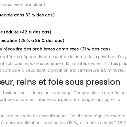
s survivants incluent :
servée dans 63 % des cas)
ce réduite (42 % des cas)
nication (29 % à 35 % des cas)
ou résoudre des problèmes complexes (31 % des cas)
s symptômes dépend directement de la durée de la privation d'ox
t subi une hypoxie supérieure à 10 minutes avaient 3,2 fois plu
t comparé à ceux dont la privation était inférieure à 5 minutes.
ur, reins et foie sous pression
ess toxique massif lors d'un surdosage. Chaque classe de médic
ant des cicatrices internes qui persistent longtemps après la
traîne une cascade de complications. On observe régulièrement d
vie), des complications cardiaques (18 %) et même des AVC (8 %