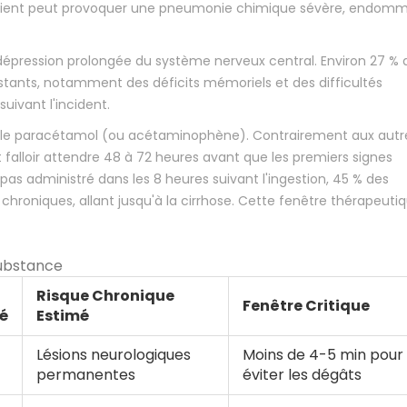
onscient peut provoquer une pneumonie chimique sévère, endo
 dépression prolongée du système nerveux central. Environ 27 % 
istants, notamment des déficits mémoriels et des difficultés
uivant l'incident.
e : le paracétamol (ou acétaminophène). Contrairement aux autr
 falloir attendre 48 à 72 heures avant que les premiers signes
t pas administré dans les 8 heures suivant l'ingestion, 45 % des
hroniques, allant jusqu'à la cirrhose. Cette fenêtre thérapeuti
substance
Risque Chronique
Fenêtre Critique
hé
Estimé
Lésions neurologiques
Moins de 4-5 min pour
permanentes
éviter les dégâts