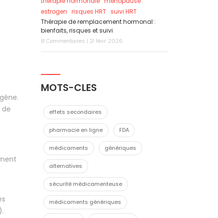
thérapie hormonale
menopause
estrogen
risques HRT
suivi HRT
Thérapie de remplacement hormonal :
bienfaits, risques et suivi
8 Commentaires | 21 févr. 2026
MOTS-CLES
ygène.
s de
effets secondaires
pharmacie en ligne
FDA
médicaments
génériques
ament
alternatives
sécurité médicamenteuse
es
médicaments génériques
).