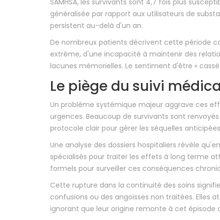
SAMHSA, les survivants sont 4,7 fois plus suscepti
généralisée par rapport aux utilisateurs de subst
persistent au-delà d'un an.
De nombreux patients décrivent cette période c
extrême, d'une incapacité à maintenir des relatio
lacunes mémorielles. Le sentiment d'être « cassé 
Le piège du suivi médica
Un problème systémique majeur aggrave ces effets
urgences. Beaucoup de survivants sont renvoyés c
protocole clair pour gérer les séquelles anticipées
Une analyse des dossiers hospitaliers révèle qu'en
spécialisés pour traiter les effets à long terme 
formels pour surveiller ces conséquences chron
Cette rupture dans la continuité des soins signif
confusions ou des angoisses non traitées. Elles a
ignorant que leur origine remonte à cet épisode a