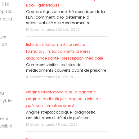
 ? La
Book
génériques
pital.
Codes d'équivalence thérapeutique de la
FDA : comment la loi détermine la
 et la
substituabilité des médicaments
10 Commentaires | 22 déc. 2025
Les
tion
liste de médicaments couverts
formulary
médicaments préférés
assurance santé
prescription médicale
Comment vérifier les listes de
médicaments couverts avant de prescrire
10 Commentaires | 16 nov. 2025
angine streptococcique
diagnostic
ou
angine
antibiotiques angine
délai de
yl, le
guérison
streptocoque A
Angine streptococcique : diagnostic,
antibiotiques et délai de guérison
gène
10 Commentaires | 5 déc. 2025
isible