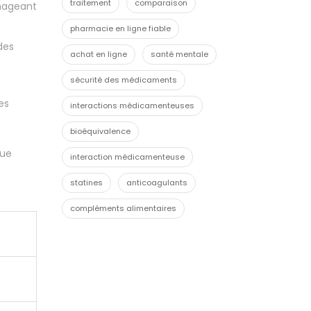
traitement
comparaison
mmageant
pharmacie en ligne fiable
des
achat en ligne
santé mentale
sécurité des médicaments
es
interactions médicamenteuses
bioéquivalence
que
interaction médicamenteuse
statines
anticoagulants
compléments alimentaires