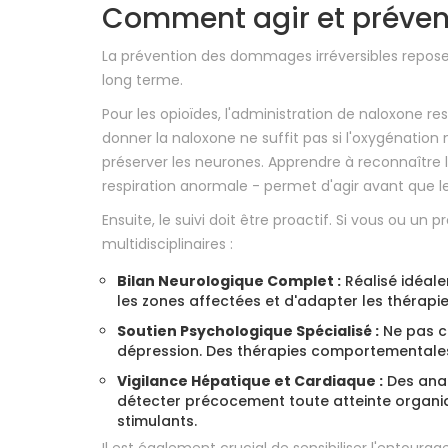
Comment agir et prévenir
La prévention des dommages irréversibles repose sur 
long terme.
Pour les opioïdes, l'administration de naloxone re
donner la naloxone ne suffit pas si l'oxygénat
préserver les neurones. Apprendre à reconnaître le
respiration anormale - permet d'agir avant que l
Ensuite, le suivi doit être proactif. Si vous ou u
multidisciplinaires :
Bilan Neurologique Complet :
Réalisé idéale
les zones affectées et d'adapter les thérapie
Soutien Psychologique Spécialisé :
Ne pas c
dépression. Des thérapies comportementales
Vigilance Hépatique et Cardiaque :
Des anal
détecter précocement toute atteinte organiq
stimulants.
Il est également crucial de sensibiliser l'entoura