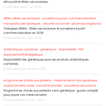
efficacité et effets secondaires
0 Commentaires | 7 juil. 2026
ARNm effets secondaires
surveillance post-commercialisation
nanoparticules lipidiques
sécurité vaccinale
pharmacovigilance
Thérapies ARNm : Effets secondaires et surveillance post-
commercialisation en 2026
0 Commentaires | 3 juil. 2026
antibiotiques combinés
génériques
disponibilité
FDA
équivalence thérapeutique
Disponibilité des génériques pour les produits antibiotiques
combinés
15 Commentaires | 26 janv. 2026
programmes d'aide aux patients
médicaments hors générique
aide financière santé
toxicité financière
couverture assurance
Programmes d'aide aux patients sans générique : guide complet
pour payer vos médicaments
0 Commentaires | 30 juil. 2026