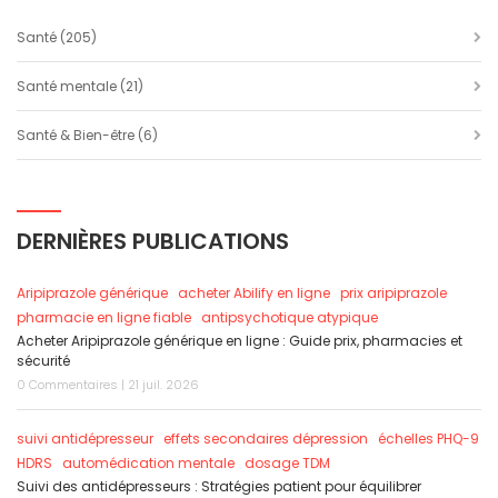
Santé
(205)
Santé mentale
(21)
Santé & Bien-être
(6)
DERNIÈRES PUBLICATIONS
Aripiprazole générique
acheter Abilify en ligne
prix aripiprazole
pharmacie en ligne fiable
antipsychotique atypique
Acheter Aripiprazole générique en ligne : Guide prix, pharmacies et
sécurité
0 Commentaires | 21 juil. 2026
suivi antidépresseur
effets secondaires dépression
échelles PHQ-9
HDRS
automédication mentale
dosage TDM
Suivi des antidépresseurs : Stratégies patient pour équilibrer