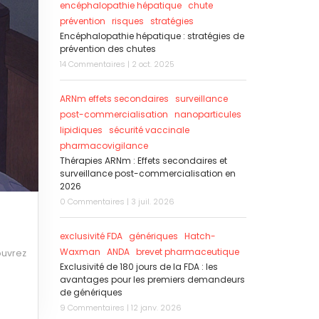
encéphalopathie hépatique
chute
prévention
risques
stratégies
Encéphalopathie hépatique : stratégies de
prévention des chutes
14 Commentaires | 2 oct. 2025
ARNm effets secondaires
surveillance
post-commercialisation
nanoparticules
lipidiques
sécurité vaccinale
pharmacovigilance
Thérapies ARNm : Effets secondaires et
surveillance post-commercialisation en
2026
0 Commentaires | 3 juil. 2026
exclusivité FDA
génériques
Hatch-
Waxman
ANDA
brevet pharmaceutique
ouvrez
Exclusivité de 180 jours de la FDA : les
avantages pour les premiers demandeurs
de génériques
9 Commentaires | 12 janv. 2026