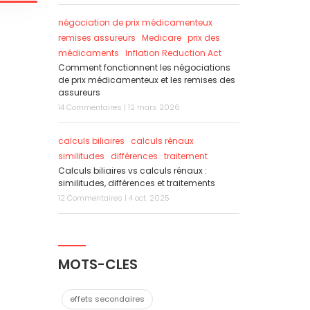
négociation de prix médicamenteux
remises assureurs
Medicare
prix des
médicaments
Inflation Reduction Act
Comment fonctionnent les négociations
de prix médicamenteux et les remises des
assureurs
14 Commentaires | 12 mars 2026
calculs biliaires
calculs rénaux
similitudes
différences
traitement
Calculs biliaires vs calculs rénaux :
similitudes, différences et traitements
12 Commentaires | 4 oct. 2025
MOTS-CLES
effets secondaires