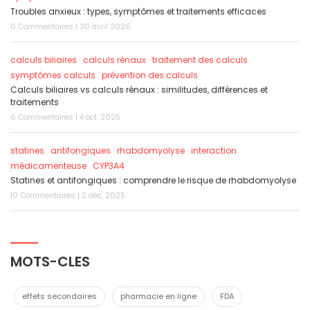
Troubles anxieux : types, symptômes et traitements efficaces
0 Commentaires | 30 avril 2026
calculs biliaires
calculs rénaux
traitement des calculs
symptômes calculs
prévention des calculs
Calculs biliaires vs calculs rénaux : similitudes, différences et
traitements
6 Commentaires | 4 oct. 2025
statines
antifongiques
rhabdomyolyse
interaction
médicamenteuse
CYP3A4
Statines et antifongiques : comprendre le risque de rhabdomyolyse
10 Commentaires | 2 déc. 2025
MOTS-CLES
effets secondaires
pharmacie en ligne
FDA