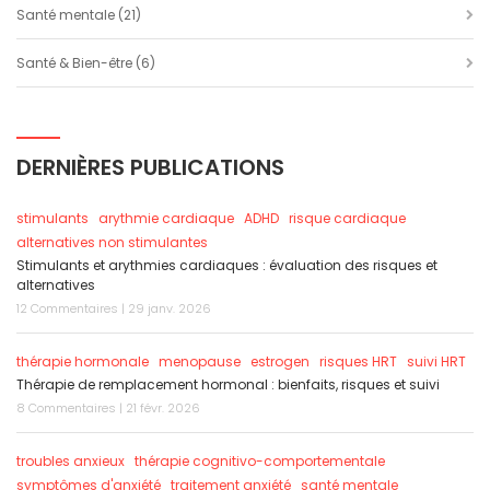
Santé mentale
(21)
Santé & Bien-être
(6)
DERNIÈRES PUBLICATIONS
stimulants
arythmie cardiaque
ADHD
risque cardiaque
alternatives non stimulantes
Stimulants et arythmies cardiaques : évaluation des risques et
alternatives
12 Commentaires | 29 janv. 2026
thérapie hormonale
menopause
estrogen
risques HRT
suivi HRT
Thérapie de remplacement hormonal : bienfaits, risques et suivi
8 Commentaires | 21 févr. 2026
troubles anxieux
thérapie cognitivo-comportementale
symptômes d'anxiété
traitement anxiété
santé mentale