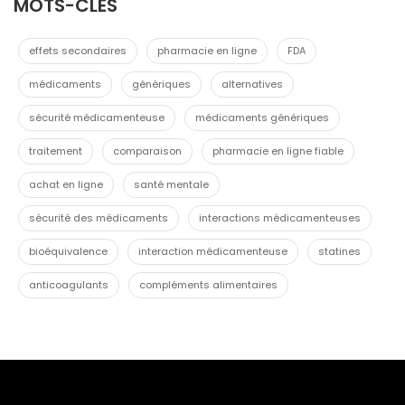
MOTS-CLES
effets secondaires
pharmacie en ligne
FDA
médicaments
génériques
alternatives
sécurité médicamenteuse
médicaments génériques
traitement
comparaison
pharmacie en ligne fiable
achat en ligne
santé mentale
sécurité des médicaments
interactions médicamenteuses
bioéquivalence
interaction médicamenteuse
statines
anticoagulants
compléments alimentaires