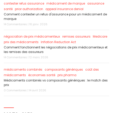
contester refus assurance
médicament de marque
assurance
santé
prior authorization
appeal insurance denial
Comment contester un refus d'assurance pour un médicament de
marque
14 Commentaires | 16 janv. 2026
négociation de prix médicamenteux
remises assureurs
Medicare
prix des médicaments
Inflation Reduction Act
Comment fonctionnent les négociations de prix médicamenteux et
les remises des assureurs
14 Commentaires | 12 mars 2026
médicaments combinés
composants génériques
coût des
médicaments
économies santé
prix pharma
Médicaments combinés vs composants génériques : le match des
prix
0 Commentaires | 14 avril 2026