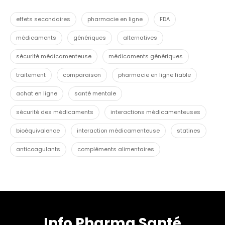
effets secondaires
pharmacie en ligne
FDA
médicaments
génériques
alternatives
sécurité médicamenteuse
médicaments génériques
traitement
comparaison
pharmacie en ligne fiable
achat en ligne
santé mentale
sécurité des médicaments
interactions médicamenteuses
bioéquivalence
interaction médicamenteuse
statines
anticoagulants
compléments alimentaires
Info Pharma Santé