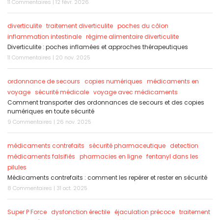
11 Commentaires | 12 févr. 2026
diverticulite
traitement diverticulite
poches du côlon
inflammation intestinale
régime alimentaire diverticulite
Diverticulite : poches inflamées et approches thérapeutiques
11 Commentaires | 20 nov. 2025
ordonnance de secours
copies numériques
médicaments en
voyage
sécurité médicale
voyage avec médicaments
Comment transporter des ordonnances de secours et des copies
numériques en toute sécurité
9 Commentaires | 26 nov. 2025
médicaments contrefaits
sécurité pharmaceutique
detection
médicaments falsifiés
pharmacies en ligne
fentanyl dans les
pilules
Médicaments contrefaits : comment les repérer et rester en sécurité
8 Commentaires | 31 oct. 2025
Super P Force
dysfonction érectile
éjaculation précoce
traitement