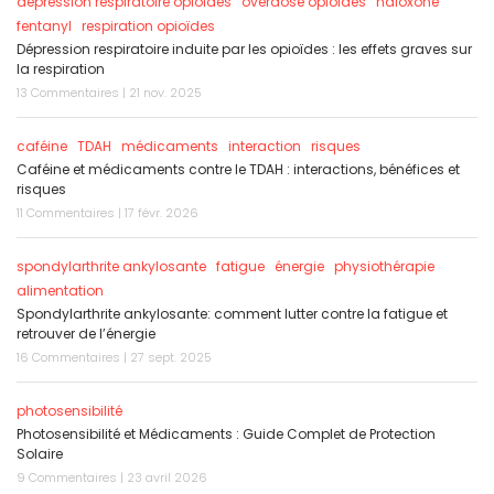
dépression respiratoire opioïdes
overdose opioïdes
naloxone
fentanyl
respiration opioïdes
Dépression respiratoire induite par les opioïdes : les effets graves sur
la respiration
13 Commentaires | 21 nov. 2025
caféine
TDAH
médicaments
interaction
risques
Caféine et médicaments contre le TDAH : interactions, bénéfices et
risques
11 Commentaires | 17 févr. 2026
spondylarthrite ankylosante
fatigue
énergie
physiothérapie
alimentation
Spondylarthrite ankylosante: comment lutter contre la fatigue et
retrouver de l’énergie
16 Commentaires | 27 sept. 2025
photosensibilité
Photosensibilité et Médicaments : Guide Complet de Protection
Solaire
9 Commentaires | 23 avril 2026