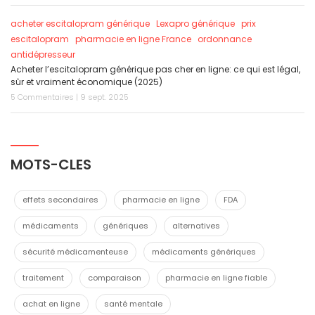
acheter escitalopram générique
Lexapro générique
prix
escitalopram
pharmacie en ligne France
ordonnance
antidépresseur
Acheter l’escitalopram générique pas cher en ligne: ce qui est légal,
sûr et vraiment économique (2025)
5 Commentaires | 9 sept. 2025
MOTS-CLES
effets secondaires
pharmacie en ligne
FDA
médicaments
génériques
alternatives
sécurité médicamenteuse
médicaments génériques
traitement
comparaison
pharmacie en ligne fiable
achat en ligne
santé mentale