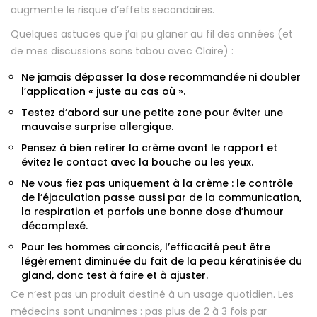
augmente le risque d’effets secondaires.
Quelques astuces que j’ai pu glaner au fil des années (et
de mes discussions sans tabou avec Claire) :
Ne jamais dépasser la dose recommandée ni doubler
l’application « juste au cas où ».
Testez d’abord sur une petite zone pour éviter une
mauvaise surprise allergique.
Pensez à bien retirer la crème avant le rapport et
évitez le contact avec la bouche ou les yeux.
Ne vous fiez pas uniquement à la crème : le contrôle
de l’éjaculation passe aussi par de la communication,
la respiration et parfois une bonne dose d’humour
décomplexé.
Pour les hommes circoncis, l’efficacité peut être
légèrement diminuée du fait de la peau kératinisée du
gland, donc test à faire et à ajuster.
Ce n’est pas un produit destiné à un usage quotidien. Les
médecins sont unanimes : pas plus de 2 à 3 fois par