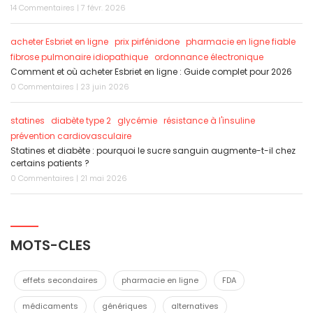
14 Commentaires | 7 févr. 2026
acheter Esbriet en ligne
prix pirfénidone
pharmacie en ligne fiable
fibrose pulmonaire idiopathique
ordonnance électronique
Comment et où acheter Esbriet en ligne : Guide complet pour 2026
0 Commentaires | 23 juin 2026
statines
diabète type 2
glycémie
résistance à l'insuline
prévention cardiovasculaire
Statines et diabète : pourquoi le sucre sanguin augmente-t-il chez
certains patients ?
0 Commentaires | 21 mai 2026
MOTS-CLES
effets secondaires
pharmacie en ligne
FDA
médicaments
génériques
alternatives