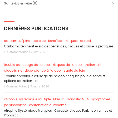
Santé & Bien-être
(6)
DERNIÈRES PUBLICATIONS
carbamazépine
exercice
bénéfices
risques
conseils
Carbamazépine et exercice : bénéfices, risques et conseils pratiques
13 Commentaires | 21 oct. 2025
trouble de l’usage de l’alcool
risques de l’alcool
traitement
alcoolisme
dépendance à l’alcool
santé du foie
Trouble chronique d’usage de l’alcool : risques pour la santé et
options de traitement
11 Commentaires | 17 mars 2026
atrophie systémique multiple
MSA-P
pronostic MSA
symptômes
parkinsoniens
dysfonction autonome
Atrophie Systémique Multiples : Caractéristiques Parkinsoniennes et
Pronostic