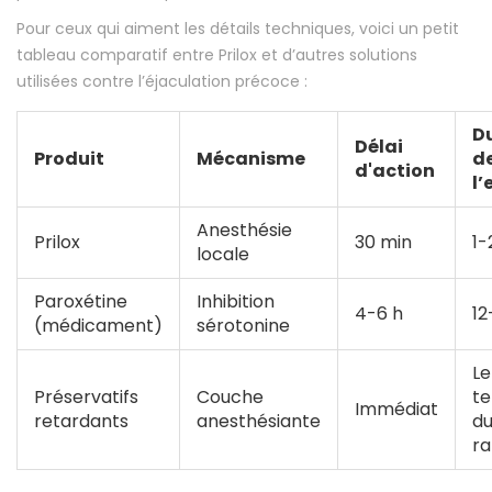
Pour ceux qui aiment les détails techniques, voici un petit
tableau comparatif entre Prilox et d’autres solutions
utilisées contre l’éjaculation précoce :
D
Délai
Produit
Mécanisme
d
d'action
l’
Anesthésie
Prilox
30 min
1-
locale
Paroxétine
Inhibition
4-6 h
12
(médicament)
sérotonine
Le
Préservatifs
Couche
t
Immédiat
retardants
anesthésiante
d
ra