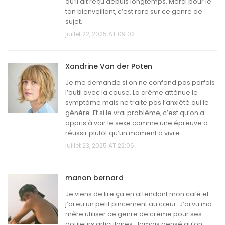
qu’il ait reçu depuis longtemps. Merci pour le
ton bienveillant, c’est rare sur ce genre de
sujet.
juillet 22, 2025 AT 09:02
Xandrine Van der Poten
Je me demande si on ne confond pas parfois
l’outil avec la cause. La crème atténue le
symptôme mais ne traite pas l’anxiété qui le
génère. Et si le vrai problème, c’est qu’on a
appris à voir le sexe comme une épreuve à
réussir plutôt qu’un moment à vivre
juillet 23, 2025 AT 22:06
manon bernard
Je viens de lire ça en attendant mon café et
j’ai eu un petit pincement au cœur. J’ai vu ma
mère utiliser ce genre de crème pour ses
douleurs articulaires. Jamais pensé qu’on