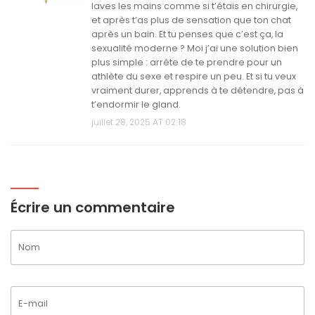
laves les mains comme si t’étais en chirurgie,
et après t’as plus de sensation que ton chat
après un bain. Et tu penses que c’est ça, la
sexualité moderne ? Moi j’ai une solution bien
plus simple : arrête de te prendre pour un
athlète du sexe et respire un peu. Et si tu veux
vraiment durer, apprends à te détendre, pas à
t’endormir le gland.
juillet 28, 2025 AT 02:18
Écrire un commentaire