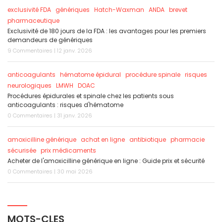
exclusivité FDA
génériques
Hatch-Waxman
ANDA
brevet
pharmaceutique
Exclusivité de 180 jours de la FDA : les avantages pour les premiers
demandeurs de génériques
9 Commentaires | 12 janv. 2026
anticoagulants
hématome épidural
procédure spinale
risques
neurologiques
LMWH
DOAC
Procédures épidurales et spinale chez les patients sous
anticoagulants : risques d'hématome
0 Commentaires | 31 janv. 2026
amoxicilline générique
achat en ligne
antibiotique
pharmacie
sécurisée
prix médicaments
Acheter de l'amoxicilline générique en ligne : Guide prix et sécurité
0 Commentaires | 30 mai 2026
MOTS-CLES