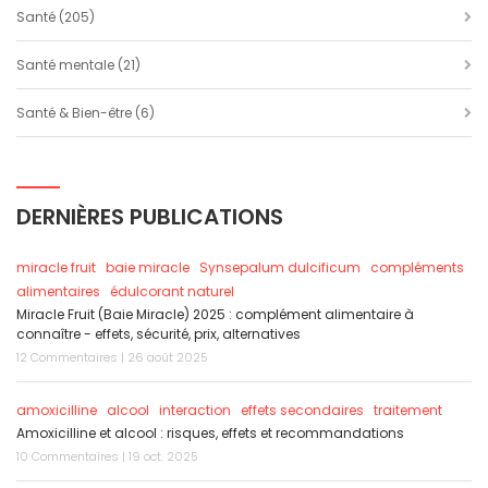
Santé
(205)
Santé mentale
(21)
Santé & Bien-être
(6)
DERNIÈRES PUBLICATIONS
miracle fruit
baie miracle
Synsepalum dulcificum
compléments
alimentaires
édulcorant naturel
Miracle Fruit (Baie Miracle) 2025 : complément alimentaire à
connaître - effets, sécurité, prix, alternatives
12 Commentaires | 26 août 2025
amoxicilline
alcool
interaction
effets secondaires
traitement
Amoxicilline et alcool : risques, effets et recommandations
10 Commentaires | 19 oct. 2025