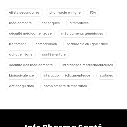
effets secondaires
pharmacie en ligne
FDA
médicaments
génériques
alternatives
sécurité médicamenteuse
médicaments génériques
traitement
comparaison
pharmacie en ligne fiable
achat en ligne
santé mentale
sécurité des médicaments
interactions médicamenteuses
bioéquivalence
interaction médicamenteuse
statines
anticoagulants
compléments alimentaires