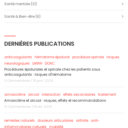
Santé mentale
(21)
Santé & Bien-être
(6)
DERNIÈRES PUBLICATIONS
anticoagulants
hématome épidural
procédure spinale
risques
neurologiques
LMWH
DOAC
Procédures épidurales et spinale chez les patients sous
anticoagulants : risques d'hématome
0 Commentaires | 31 janv. 2026
amoxicilline
alcool
interaction
effets secondaires
traitement
Amoxicilline et alcool : risques, effets et recommandations
10 Commentaires | 19 oct. 2025
remèdes naturels
douleurs articulaires
arthrite
anti-
inflammatoires naturels
mobilité