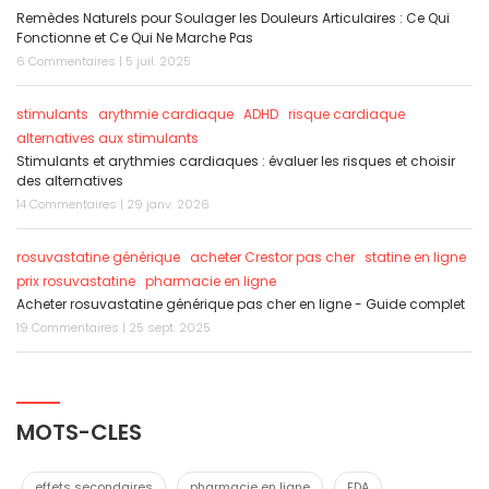
Remèdes Naturels pour Soulager les Douleurs Articulaires : Ce Qui
Fonctionne et Ce Qui Ne Marche Pas
6 Commentaires | 5 juil. 2025
stimulants
arythmie cardiaque
ADHD
risque cardiaque
alternatives aux stimulants
Stimulants et arythmies cardiaques : évaluer les risques et choisir
des alternatives
14 Commentaires | 29 janv. 2026
rosuvastatine générique
acheter Crestor pas cher
statine en ligne
prix rosuvastatine
pharmacie en ligne
Acheter rosuvastatine générique pas cher en ligne - Guide complet
19 Commentaires | 25 sept. 2025
MOTS-CLES
effets secondaires
pharmacie en ligne
FDA