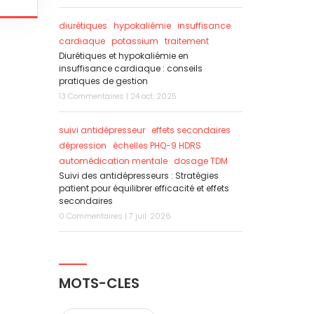
diurétiques
hypokaliémie
insuffisance
cardiaque
potassium
traitement
Diurétiques et hypokaliémie en
insuffisance cardiaque : conseils
pratiques de gestion
13 Commentaires | 24 oct. 2025
suivi antidépresseur
effets secondaires
dépression
échelles PHQ-9 HDRS
automédication mentale
dosage TDM
Suivi des antidépresseurs : Stratégies
patient pour équilibrer efficacité et effets
secondaires
0 Commentaires | 7 juil. 2026
MOTS-CLES