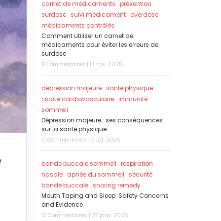
carnet de médicaments
prévention
surdose
suivi médicament
overdose
médicaments contrôlés
Comment utiliser un carnet de
médicaments pour éviter les erreurs de
surdose
11 Commentaires | 13 nov. 2025
dépression majeure
santé physique
risque cardiovasculaire
immunité
sommeil
Dépression majeure : ses conséquences
sur la santé physique
17 Commentaires | 7 oct. 2025
é
bande buccale sommeil
respiration
nasale
apnée du sommeil
sécurité
bande buccale
snoring remedy
Mouth Taping and Sleep: Safety Concerns
and Evidence
12 Commentaires | 27 janv. 2026