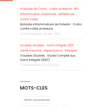
maladie de Crohn
colite ulcéreuse
IBD
inflammation intestinale
différences
Crohn colite
Maladie inflammatoire de l'intestin : Crohn
contre colite ulcéreuse
15 Commentaires | 18 déc. 2025
troubles doubles
soins intégrés IDDT
santé mentale
dépendance
thérapie
Troubles Doubles : Guide Complet aux
Soins Intégrés (IDDT)
0 Commentaires | 6 juin 2026
MOTS-CLES
effets secondaires