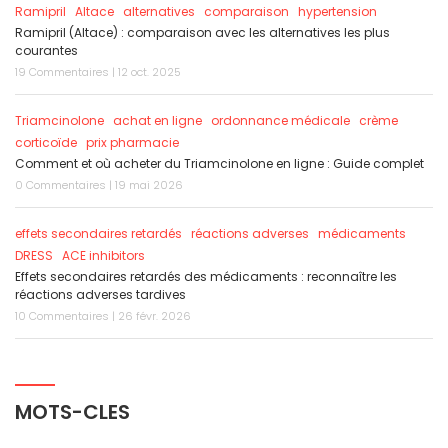
Ramipril
Altace
alternatives
comparaison
hypertension
Ramipril (Altace) : comparaison avec les alternatives les plus
courantes
19 Commentaires | 12 oct. 2025
Triamcinolone
achat en ligne
ordonnance médicale
crème
corticoïde
prix pharmacie
Comment et où acheter du Triamcinolone en ligne : Guide complet
0 Commentaires | 19 mai 2026
effets secondaires retardés
réactions adverses
médicaments
DRESS
ACE inhibitors
Effets secondaires retardés des médicaments : reconnaître les
réactions adverses tardives
10 Commentaires | 26 févr. 2026
MOTS-CLES