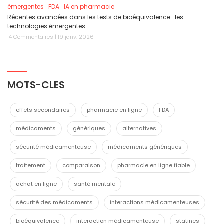
émergentes
FDA
IA en pharmacie
Récentes avancées dans les tests de bioéquivalence : les
technologies émergentes
14 Commentaires | 19 janv. 2026
MOTS-CLES
effets secondaires
pharmacie en ligne
FDA
médicaments
génériques
alternatives
sécurité médicamenteuse
médicaments génériques
traitement
comparaison
pharmacie en ligne fiable
achat en ligne
santé mentale
sécurité des médicaments
interactions médicamenteuses
bioéquivalence
interaction médicamenteuse
statines