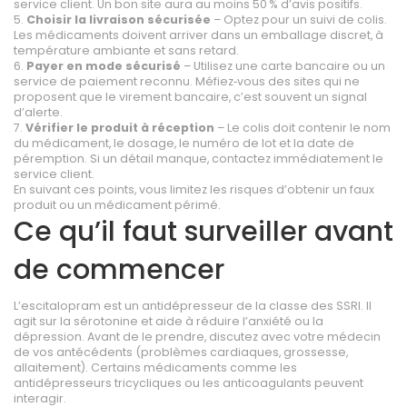
service client. Un bon site aura au moins 50 % d’avis positifs.
5.
Choisir la livraison sécurisée
– Optez pour un suivi de colis.
Les médicaments doivent arriver dans un emballage discret, à
température ambiante et sans retard.
6.
Payer en mode sécurisé
– Utilisez une carte bancaire ou un
service de paiement reconnu. Méfiez‑vous des sites qui ne
proposent que le virement bancaire, c’est souvent un signal
d’alerte.
7.
Vérifier le produit à réception
– Le colis doit contenir le nom
du médicament, le dosage, le numéro de lot et la date de
péremption. Si un détail manque, contactez immédiatement le
service client.
En suivant ces points, vous limitez les risques d’obtenir un faux
produit ou un médicament périmé.
Ce qu’il faut surveiller avant
de commencer
L’escitalopram est un antidépresseur de la classe des SSRI. Il
agit sur la sérotonine et aide à réduire l’anxiété ou la
dépression. Avant de le prendre, discutez avec votre médecin
de vos antécédents (problèmes cardiaques, grossesse,
allaitement). Certains médicaments comme les
antidépresseurs tricycliques ou les anticoagulants peuvent
interagir.