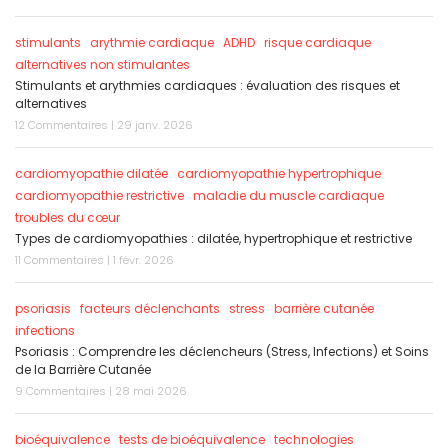
stimulants
arythmie cardiaque
ADHD
risque cardiaque
alternatives non stimulantes
Stimulants et arythmies cardiaques : évaluation des risques et
alternatives
12 Commentaires | 29 janv. 2026
cardiomyopathie dilatée
cardiomyopathie hypertrophique
cardiomyopathie restrictive
maladie du muscle cardiaque
troubles du cœur
Types de cardiomyopathies : dilatée, hypertrophique et restrictive
11 Commentaires | 1 févr. 2026
psoriasis
facteurs déclenchants
stress
barrière cutanée
infections
Psoriasis : Comprendre les déclencheurs (Stress, Infections) et Soins
de la Barrière Cutanée
9 Commentaires | 28 mai 2026
bioéquivalence
tests de bioéquivalence
technologies