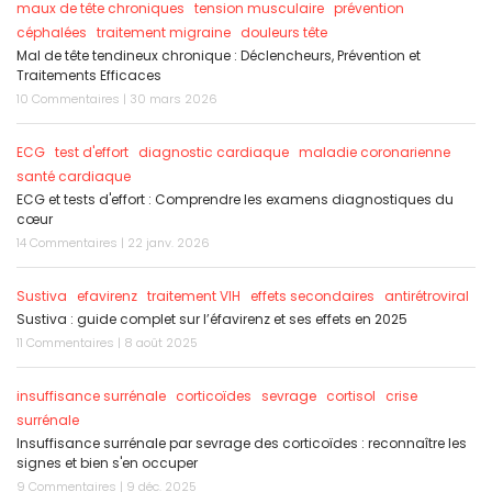
maux de tête chroniques
tension musculaire
prévention
céphalées
traitement migraine
douleurs tête
Mal de tête tendineux chronique : Déclencheurs, Prévention et
Traitements Efficaces
10 Commentaires | 30 mars 2026
ECG
test d'effort
diagnostic cardiaque
maladie coronarienne
santé cardiaque
ECG et tests d'effort : Comprendre les examens diagnostiques du
cœur
14 Commentaires | 22 janv. 2026
Sustiva
efavirenz
traitement VIH
effets secondaires
antirétroviral
Sustiva : guide complet sur l’éfavirenz et ses effets en 2025
11 Commentaires | 8 août 2025
insuffisance surrénale
corticoïdes
sevrage
cortisol
crise
surrénale
Insuffisance surrénale par sevrage des corticoïdes : reconnaître les
signes et bien s'en occuper
9 Commentaires | 9 déc. 2025