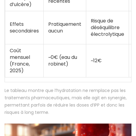
récentes
d’ulcère)
P
Risque de
Effets
Pratiquement
déséquilibre
secondaires
aucun
B
électrolytique
Coût
mensuel
~0€ (eau du
~12€
(France,
robinet)
2025)
Le tableau montre que l’hydratation ne remplace pas les
traitements pharmaceutiques, mais elle agit en synergie,
permettant parfois de réduire les doses d’IPP et donc les
risques à long terme.