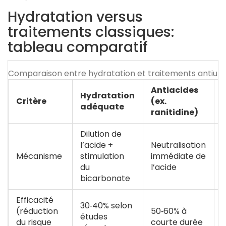
Hydratation versus
traitements classiques:
tableau comparatif
Comparaison entre hydratation et traitements antiulc
Antiacides
Hydratation
I
Critère
(ex.
adéquate
ranitidine)
Dilution de
I
l’acide +
Neutralisation
d
Mécanisme
stimulation
immédiate de
du
l’acide
bicarbonate
Efficacité
30‑40% selon
(réduction
50‑60% à
études
du risque
courte durée