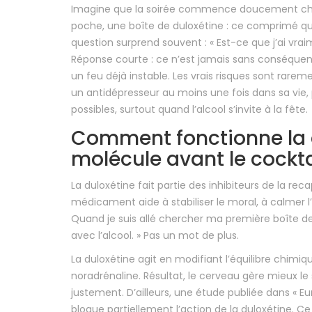
Imagine que la soirée commence doucement chez d
poche, une boîte de duloxétine : ce comprimé que
question surprend souvent : « Est-ce que j’ai vra
Réponse courte : ce n’est jamais sans conséquence
un feu déjà instable. Les vrais risques sont rarem
un antidépresseur au moins une fois dans sa vie,
possibles, surtout quand l’alcool s’invite à la fête.
Comment fonctionne la 
molécule avant le cockta
La duloxétine fait partie des inhibiteurs de la reca
médicament aide à stabiliser le moral, à calmer l
Quand je suis allé chercher ma première boîte de
avec l’alcool. » Pas un mot de plus.
La duloxétine agit en modifiant l’équilibre chimi
noradrénaline. Résultat, le cerveau gère mieux le st
justement. D’ailleurs, une étude publiée dans « 
bloque partiellement l’action de la duloxétine. Ce 