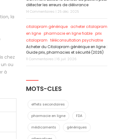
détecter les erreurs de délivrance
14 Commentaires | 25 déc. 2025
ion, la
citalopram générique
acheter citalopram
en ligne
pharmacie en ligne fiable
prix
e
citalopram
téléconsultation psychiatrie
Acheter du Citalopram générique en ligne :
Guide prix, pharmacies et sécurité (2026)
is chez
11 Commentaires | 16 juil. 2026
t un ou
er à
MOTS-CLES
effets secondaires
pharmacie en ligne
FDA
médicaments
génériques
alternatives