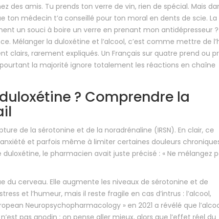
es amis. Tu prends ton verre de vin, rien de spécial. Mais da
 ton médecin t’a conseillé pour ton moral en dents de scie. La
iment un souci à boire un verre en prenant mon antidépresseur ?
. Mélanger la duloxétine et l’alcool, c’est comme mettre de l’h
ent clairs, rarement expliqués. Un Français sur quatre prend ou p
 pourtant la majorité ignore totalement les réactions en chaîne
duloxétine ? Comprendre la
il
pture de la sérotonine et de la noradrénaline (IRSN). En clair, ce
’anxiété et parfois même à limiter certaines douleurs chroniques
 duloxétine, le pharmacien avait juste précisé : « Ne mélangez p
que du cerveau. Elle augmente les niveaux de sérotonine et de
ress et l’humeur, mais il reste fragile en cas d’intrus : l’alcool,
European Neuropsychopharmacology » en 2021 a révélé que l’alcoo
n’est pas anodin : on pense aller mieux, alors que l’effet réel du