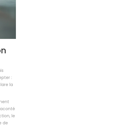
on
is
epter :
lare la
iment
 raconté
tion, le
e de