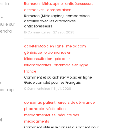
ns ta
Remeron
Mirtazapine
antidépresseurs
alternatives
comparaison
Remeron (Mirtazapine): comparaison
 »
détaillée avec les alternatives
uile sur
antidépresseurs
rendra
15 Commentaires | 27 sept. 2025
acheter Mobic en ligne
méloxicam
générique
ordonnance en
téléconsultation
prix anti-
inflammatoires
pharmacie en ligne
France
Comment et où acheter Mobic en ligne :
.
Guide complet pour les Français
0 Commentaires | 18 juil. 2026
as trop
conseil au patient
erreurs de délivrance
pharmacie
vérification
médicamenteuse
sécurité des
l
médicaments
Comment utiliser le conseil au patient pour