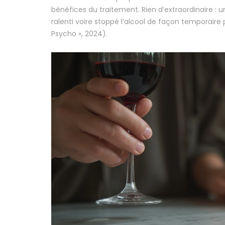
bénéfices du traitement. Rien d’extraordinaire : 
ralenti voire stoppé l’alcool de façon temporai
Psycho », 2024).