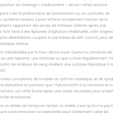
uestion du mélange « médicament – alcool » refait surface.
flagrant c’est le phénomène de surexcitation ou, au contraire, de
u système nerveux. Il peut effacer brutalement l’action de la
atients rapportent des accès de tristesse violente après une
t face à des épisodes d’agitation inhabituelle, voire d’agress
tte désinhibition, couplée à une baisse de self-control, peut all
estiques sérieux.
 est métabolisée par le foie, l’alcool aussi. Quand tu combines les
 eu une hépatite, une stéatose ou que tu bois régulièrement. Parf
atin, les analyses de sang révèlent une cytolyse hépatique (« la
te).
e crises convulsives, de troubles du rythme cardiaque, et de sy
 duloxétine en pensant que « l’alcool suffit à te remonter le mo
ament, son arrêt brutal après une soirée alcoolisée peut amplif
ntrôle émotionnel.
 un whisky de temps en temps. La réalité, c’est qu’on n’a pas 
e une consommation occasionnelle peut totalement ruiner les