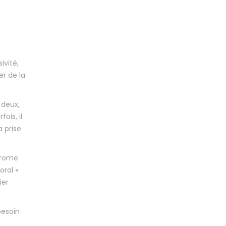
ivité,
er de la
 deux,
ois, il
 prise
ndrome
ral ».
ier
besoin