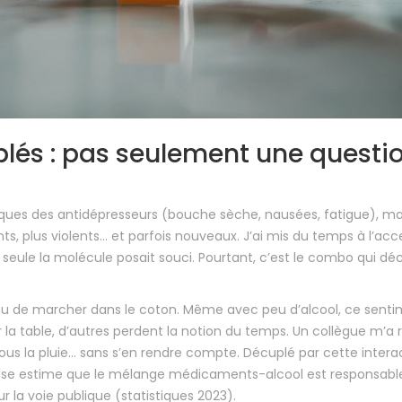
plés : pas seulement une questi
ques des antidépresseurs (bouche sèche, nausées, fatigue), ma
nts, plus violents… et parfois nouveaux. J’ai mis du temps à l’acc
eule la molécule posait souci. Pourtant, c’est le combo qui déc
 » ou de marcher dans le coton. Même avec peu d’alcool, ce sent
r la table, d’autres perdent la notion du temps. Un collègue m’a
us la pluie… sans s’en rendre compte. Décuplé par cette interac
ançaise estime que le mélange médicaments-alcool est responsabl
r la voie publique (statistiques 2023).