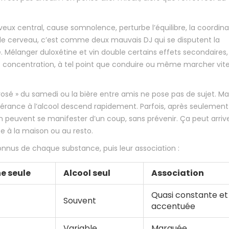
erveux central, cause somnolence, perturbe l’équilibre, la coordinat
 le cerveau, c’est comme deux mauvais DJ qui se disputent la
Mélanger duloxétine et vin double certains effets secondaires,
e concentration, à tel point que conduire ou même marcher vit
 rosé » du samedi ou la bière entre amis ne pose pas de sujet. Ma
 tolérance à l’alcool descend rapidement. Parfois, après seulemen
ion peuvent se manifester d’un coup, sans prévenir. Ça peut arriv
ce à la maison ou au resto.
nnus de chaque substance, puis leur association :
e seule
Alcool seul
Association
Quasi constante et
Souvent
accentuée
Variable
Marquée