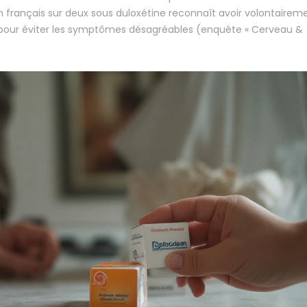
un français sur deux sous duloxétine reconnaît avoir volontairem
re pour éviter les symptômes désagréables (enquête « Cerveau &