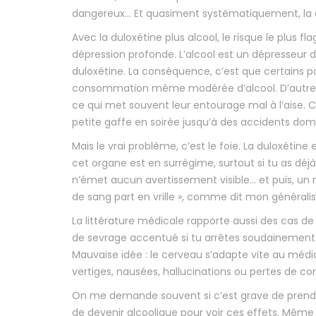
dangereux… Et quasiment systématiquement, la q
Avec la duloxétine plus alcool, le risque le plus 
dépression profonde. L’alcool est un dépresseur d
duloxétine. La conséquence, c’est que certains p
consommation même modérée d’alcool. D’autres fon
ce qui met souvent leur entourage mal à l’aise. Ce
petite gaffe en soirée jusqu’à des accidents dom
Mais le vrai problème, c’est le foie. La duloxétine
cet organe est en surrégime, surtout si tu as déjà
n’émet aucun avertissement visible… et puis, un m
de sang part en vrille », comme dit mon généralis
La littérature médicale rapporte aussi des cas d
de sevrage accentué si tu arrêtes soudainement la
Mauvaise idée : le cerveau s’adapte vite au médic
vertiges, nausées, hallucinations ou pertes de co
On me demande souvent si c’est grave de prendre
de devenir alcoolique pour voir ces effets. Mêm